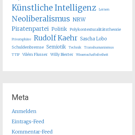
Künstliche Intelligenz
Lernen
Neoliberalismus
NRW
Piratenpartei
Politik
Polykontexturalitätstheorie
Rudolf Kaehr
Sascha Lobo
Privatsphäre
Semiotik
Schuldenbremse
Technik
Transhumanismus
Vilém Flusser
Willy Bierter
TTIP
Wissenschaftsfreiheit
Meta
Anmelden
Eintrags-Feed
Kommentar-Feed