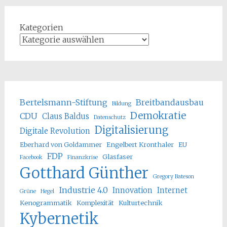
Kategorien
Bertelsmann-Stiftung
Breitbandausbau
Bildung
Demokratie
CDU
Claus Baldus
Datenschutz
Digitalisierung
Digitale Revolution
Eberhard von Goldammer
Engelbert Kronthaler
EU
FDP
Glasfaser
Facebook
Finanzkrise
Gotthard Günther
Gregory Bateson
Industrie 4.0
Innovation
Internet
Grüne
Hegel
Kenogrammatik
Komplexität
Kulturtechnik
Kybernetik