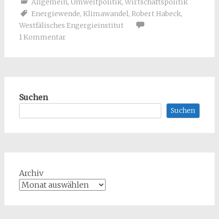
Allgemein
,
Umweltpolitik
,
Wirtschaftspolitik
Energiewende
,
Klimawandel
,
Robert Habeck
,
Westfälisches Engergieinstitut
1 Kommentar
Suchen
Suchen
Archiv