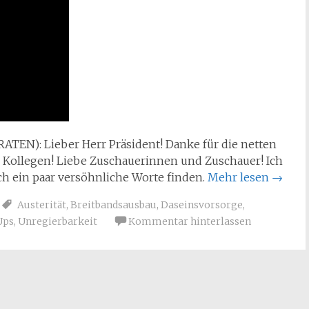
RATEN): Lieber Herr Präsident! Danke für die netten
e Kollegen! Liebe Zuschauerinnen und Zuschauer! Ich
h ein paar versöhnliche Worte finden.
Mehr lesen
→
Austerität
,
Breitbandsausbau
,
Daseinsvorsorge
,
Ups
,
Unregierbarkeit
Kommentar hinterlassen