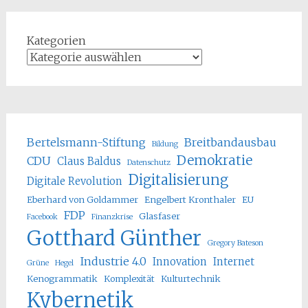
Kategorien
Bertelsmann-Stiftung
Breitbandausbau
Bildung
Demokratie
CDU
Claus Baldus
Datenschutz
Digitalisierung
Digitale Revolution
Eberhard von Goldammer
Engelbert Kronthaler
EU
FDP
Glasfaser
Facebook
Finanzkrise
Gotthard Günther
Gregory Bateson
Industrie 4.0
Innovation
Internet
Grüne
Hegel
Kenogrammatik
Komplexität
Kulturtechnik
Kybernetik