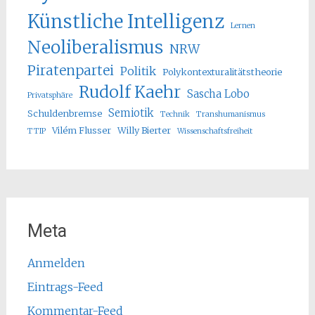
Künstliche Intelligenz
Lernen
Neoliberalismus
NRW
Piratenpartei
Politik
Polykontexturalitätstheorie
Rudolf Kaehr
Sascha Lobo
Privatsphäre
Semiotik
Schuldenbremse
Technik
Transhumanismus
Vilém Flusser
Willy Bierter
TTIP
Wissenschaftsfreiheit
Meta
Anmelden
Eintrags-Feed
Kommentar-Feed