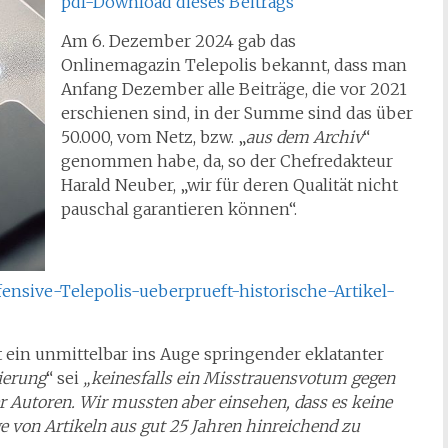
pdf-Download dieses Beitrags
Am 6. Dezember 2024 gab das
Onlinemagazin Telepolis bekannt, dass man
Anfang Dezember alle Beiträge, die vor 2021
erschienen sind, in der Summe sind das über
50.000, vom Netz, bzw. „
aus dem Archiv
“
genommen habe, da, so der Chefredakteur
Harald Neuber, „wir für deren Qualität nicht
pauschal garantieren können“.
ffensive-Telepolis-ueberprueft-historische-Artikel-
 ein unmittelbar ins Auge springender eklatanter
ierung
“ sei
„keinesfalls ein Misstrauensvotum gegen
r Autoren. Wir mussten aber einsehen, dass es keine
e von Artikeln aus gut 25 Jahren hinreichend zu