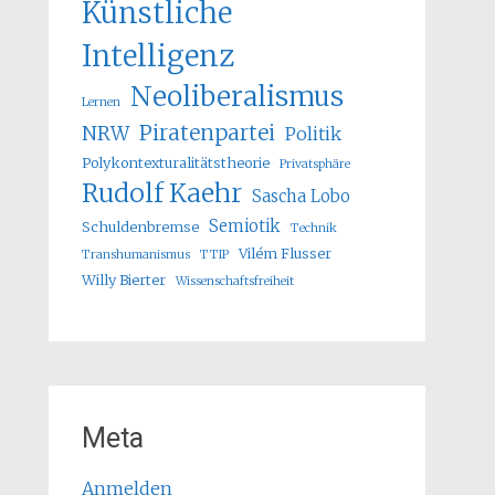
Künstliche
Intelligenz
Neoliberalismus
Lernen
Piratenpartei
NRW
Politik
Polykontexturalitätstheorie
Privatsphäre
Rudolf Kaehr
Sascha Lobo
Semiotik
Schuldenbremse
Technik
Vilém Flusser
Transhumanismus
TTIP
Willy Bierter
Wissenschaftsfreiheit
Meta
Anmelden