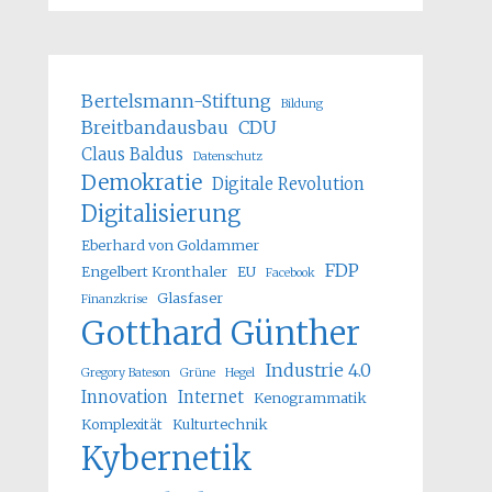
Bertelsmann-Stiftung
Bildung
Breitbandausbau
CDU
Claus Baldus
Datenschutz
Demokratie
Digitale Revolution
Digitalisierung
Eberhard von Goldammer
FDP
Engelbert Kronthaler
EU
Facebook
Glasfaser
Finanzkrise
Gotthard Günther
Industrie 4.0
Gregory Bateson
Grüne
Hegel
Innovation
Internet
Kenogrammatik
Komplexität
Kulturtechnik
Kybernetik