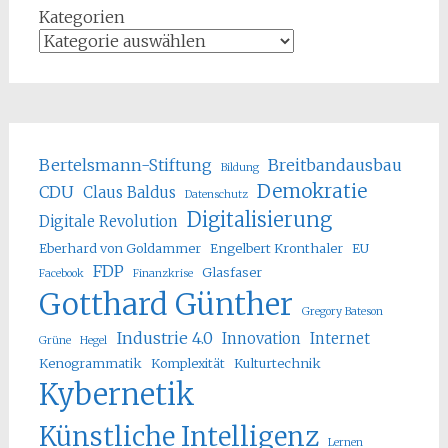
Kategorien
Bertelsmann-Stiftung
Breitbandausbau
Bildung
Demokratie
CDU
Claus Baldus
Datenschutz
Digitalisierung
Digitale Revolution
Eberhard von Goldammer
Engelbert Kronthaler
EU
FDP
Glasfaser
Facebook
Finanzkrise
Gotthard Günther
Gregory Bateson
Industrie 4.0
Innovation
Internet
Grüne
Hegel
Kenogrammatik
Komplexität
Kulturtechnik
Kybernetik
Künstliche Intelligenz
Lernen