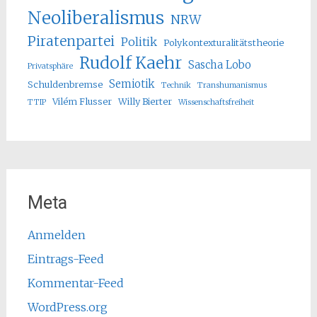
Neoliberalismus
NRW
Piratenpartei
Politik
Polykontexturalitätstheorie
Rudolf Kaehr
Sascha Lobo
Privatsphäre
Semiotik
Schuldenbremse
Technik
Transhumanismus
Vilém Flusser
Willy Bierter
TTIP
Wissenschaftsfreiheit
Meta
Anmelden
Eintrags-Feed
Kommentar-Feed
WordPress.org