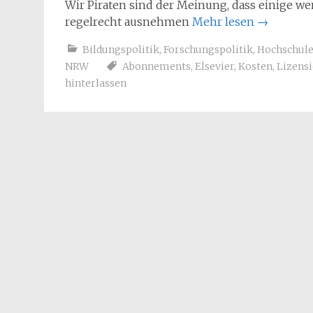
Wir Piraten sind der Meinung, dass einige w
regelrecht ausnehmen
Mehr lesen
→
Bildungspolitik
,
Forschungspolitik
,
Hochschul
NRW
Abonnements
,
Elsevier
,
Kosten
,
Lizens
hinterlassen