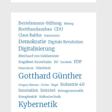
Bertelsmann-Stiftung
Bildung
Breitbandausbau
CDU
Claus Baldus
Datenschutz
Demokratie
Digitale Revolution
Digitalisierung
Eberhard von Goldammer
FDP
Engelbert Kronthaler
EU
Facebook
Glasfaser
Finanzkrise
Gotthard Günther
Industrie 4.0
Gregory Bateson
Grüne
Hegel
Innovation
Internet
Kenogrammatik
Komplexität
Kulturtechnik
Kybernetik