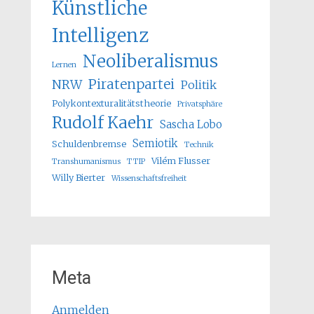
Künstliche
Intelligenz
Neoliberalismus
Lernen
Piratenpartei
NRW
Politik
Polykontexturalitätstheorie
Privatsphäre
Rudolf Kaehr
Sascha Lobo
Semiotik
Schuldenbremse
Technik
Vilém Flusser
Transhumanismus
TTIP
Willy Bierter
Wissenschaftsfreiheit
Meta
Anmelden