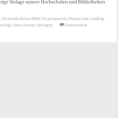
enige Verlage unsere Hochschulen und Bibliotheken
e
,
Piratenfraktion NRW
,
Piratenpartei
,
Plenarrede Landtag
ierung
,
Open Access
,
Springer
Kommentar