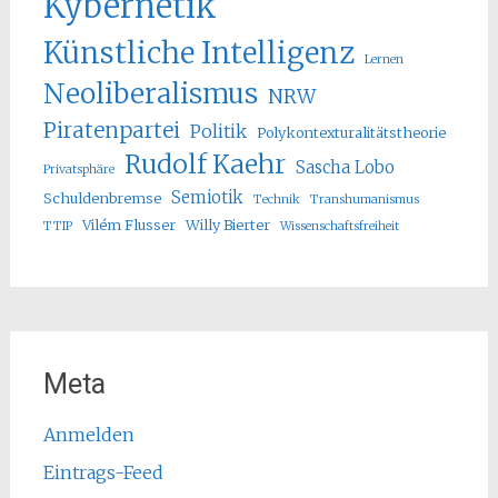
Kybernetik
Künstliche Intelligenz
Lernen
Neoliberalismus
NRW
Piratenpartei
Politik
Polykontexturalitätstheorie
Rudolf Kaehr
Sascha Lobo
Privatsphäre
Semiotik
Schuldenbremse
Technik
Transhumanismus
Vilém Flusser
Willy Bierter
TTIP
Wissenschaftsfreiheit
Meta
Anmelden
Eintrags-Feed