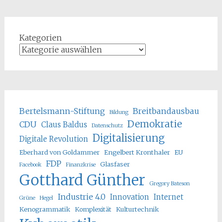
Kategorien
Bertelsmann-Stiftung
Breitbandausbau
Bildung
Demokratie
CDU
Claus Baldus
Datenschutz
Digitalisierung
Digitale Revolution
Eberhard von Goldammer
Engelbert Kronthaler
EU
FDP
Glasfaser
Facebook
Finanzkrise
Gotthard Günther
Gregory Bateson
Industrie 4.0
Innovation
Internet
Grüne
Hegel
Kenogrammatik
Komplexität
Kulturtechnik