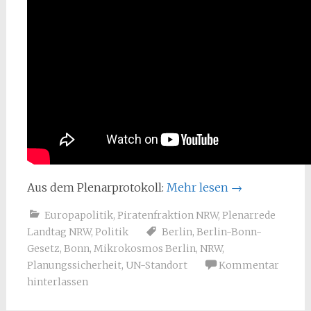
Aus dem Plenarprotokoll:
Mehr lesen
→
Europapolitik
,
Piratenfraktion NRW
,
Plenarrede
Landtag NRW
,
Politik
Berlin
,
Berlin-Bonn-
Gesetz
,
Bonn
,
Mikrokosmos Berlin
,
NRW
,
Planungssicherheit
,
UN-Standort
Kommentar
hinterlassen