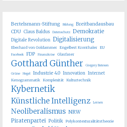
Bertelsmann-Stiftung
Breitbandausbau
Bildung
Demokratie
CDU
Claus Baldus
Datenschutz
Digitalisierung
Digitale Revolution
Eberhard von Goldammer
Engelbert Kronthaler
EU
FDP
Glasfaser
Facebook
Finanzkrise
Gotthard Günther
Gregory Bateson
Industrie 4.0
Innovation
Internet
Grüne
Hegel
Kenogrammatik
Komplexität
Kulturtechnik
Kybernetik
Künstliche Intelligenz
Lernen
Neoliberalismus
NRW
Piratenpartei
Politik
Polykontexturalitätstheorie