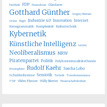
FDP
Glasfaser
Facebook
Finanzkrise
Gotthard Günther
Gregory Bateson
Industrie 4.0
Innovation
Internet
Grüne
Hegel
Kenogrammatik
Komplexität
Kulturtechnik
Kybernetik
Künstliche Intelligenz
Lernen
Neoliberalismus
NRW
Piratenpartei
Politik
Polykontexturalitätstheorie
Rudolf Kaehr
Sascha Lobo
Privatsphäre
Semiotik
Schuldenbremse
Technik
Transhumanismus
Vilém Flusser
Willy Bierter
TTIP
Wissenschaftsfreiheit