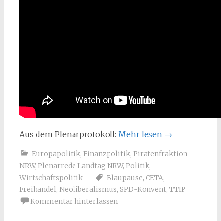
Aus dem Plenarprotokoll:
Mehr lesen
→
Europapolitik
,
Finanzpolitik
,
Piratenfraktion
NRW
,
Plenarrede Landtag NRW
,
Politik
,
Wirtschaftspolitik
Blaupause
,
CETA
,
Freihandel
,
Neoliberalismus
,
SPD-Konvent
,
TTIP
Kommentar hinterlassen