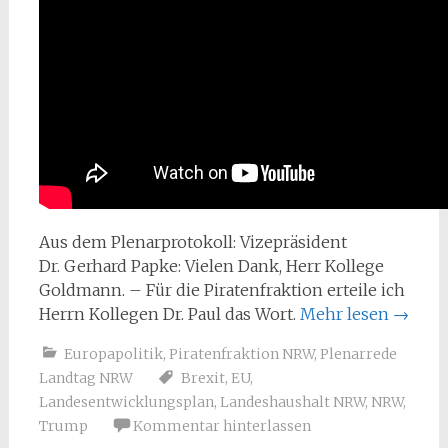
Aus dem Plenarprotokoll: Vizepräsident
Dr. Gerhard Papke: Vielen Dank, Herr Kollege
Goldmann. – Für die Piratenfraktion erteile ich
Herrn Kollegen Dr. Paul das Wort.
Mehr lesen
→
Europapolitik
,
Piratenfraktion NRW
,
Plenarrede
Landtag NRW
Brexit
,
EU
,
Landesentwicklungsplan
,
Landeshaushalt NRW
,
NRW
,
Trump
Kommentar hinterlassen