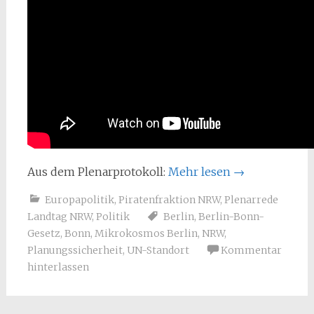
Aus dem Plenarprotokoll:
Mehr lesen
→
Europapolitik
,
Piratenfraktion NRW
,
Plenarrede
Landtag NRW
,
Politik
Berlin
,
Berlin-Bonn-
Gesetz
,
Bonn
,
Mikrokosmos Berlin
,
NRW
,
Planungssicherheit
,
UN-Standort
Kommentar
hinterlassen