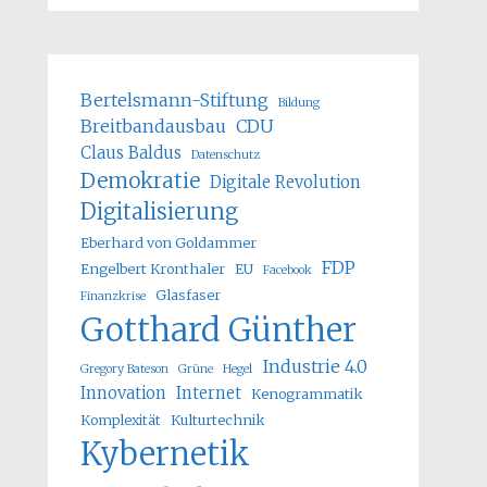
Bertelsmann-Stiftung
Bildung
Breitbandausbau
CDU
Claus Baldus
Datenschutz
Demokratie
Digitale Revolution
Digitalisierung
Eberhard von Goldammer
FDP
Engelbert Kronthaler
EU
Facebook
Glasfaser
Finanzkrise
Gotthard Günther
Industrie 4.0
Gregory Bateson
Grüne
Hegel
Innovation
Internet
Kenogrammatik
Komplexität
Kulturtechnik
Kybernetik