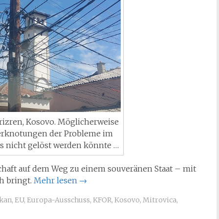
Prizren, Kosovo. Möglicherweise
Verknotungen der Probleme im
as nicht gelöst werden könnte …
chaft auf dem Weg zu einem souveränen Staat – mit
h bringt.
Mehr lesen
→
kan
,
EU
,
Europa-Ausschuss
,
KFOR
,
Kosovo
,
Mitrovica
,