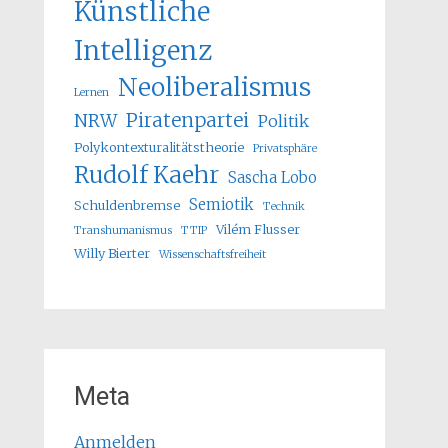
Künstliche
Intelligenz
Neoliberalismus
Lernen
Piratenpartei
NRW
Politik
Polykontexturalitätstheorie
Privatsphäre
Rudolf Kaehr
Sascha Lobo
Semiotik
Schuldenbremse
Technik
Vilém Flusser
Transhumanismus
TTIP
Willy Bierter
Wissenschaftsfreiheit
Meta
Anmelden