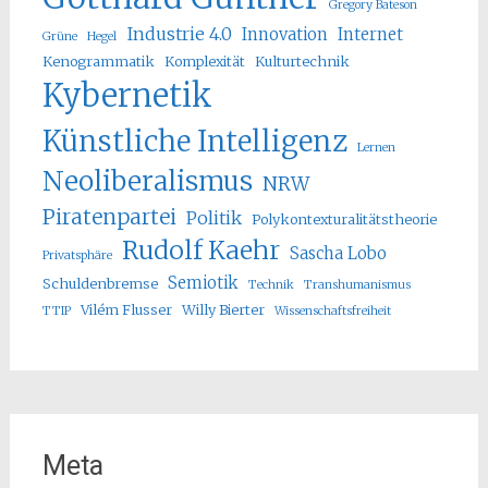
Gregory Bateson
Industrie 4.0
Innovation
Internet
Grüne
Hegel
Kenogrammatik
Komplexität
Kulturtechnik
Kybernetik
Künstliche Intelligenz
Lernen
Neoliberalismus
NRW
Piratenpartei
Politik
Polykontexturalitätstheorie
Rudolf Kaehr
Sascha Lobo
Privatsphäre
Semiotik
Schuldenbremse
Technik
Transhumanismus
Vilém Flusser
Willy Bierter
TTIP
Wissenschaftsfreiheit
Meta