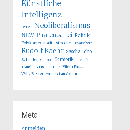
Künstliche
Intelligenz
Neoliberalismus
Lernen
Piratenpartei
NRW
Politik
Polykontexturalitätstheorie
Privatsphäre
Rudolf Kaehr
Sascha Lobo
Semiotik
Schuldenbremse
Technik
Vilém Flusser
Transhumanismus
TTIP
Willy Bierter
Wissenschaftsfreiheit
Meta
Anmelden