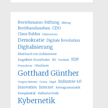
Bertelsmann-Stiftung
Bildung
Breitbandausbau
CDU
Claus Baldus
Datenschutz
Demokratie
Digitale Revolution
Digitalisierung
Eberhard von Goldammer
FDP
Engelbert Kronthaler
EU
Facebook
Glasfaser
Finanzkrise
Gotthard Günther
Industrie 4.0
Gregory Bateson
Grüne
Hegel
Innovation
Internet
Kenogrammatik
Komplexität
Kulturtechnik
Kybernetik