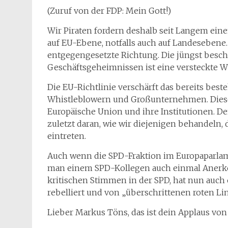
(Zuruf von der FDP: Mein Gott!)
Wir Piraten fordern deshalb seit Langem ein
auf EU-Ebene, notfalls auch auf Landesebene.
entgegengesetzte Richtung. Die jüngst besch
Geschäftsgeheimnissen ist eine versteckte Wh
Die EU-Richtlinie verschärft das bereits bes
Whistleblowern und Großunternehmen. Dieses
Europäische Union und ihre Institutionen. De
zuletzt daran, wie wir diejenigen behandeln, d
eintreten.
Auch wenn die SPD-Fraktion im Europaparlam
man einem SPD-Kollegen auch einmal Anerken
kritischen Stimmen in der SPD, hat nun auch
rebelliert und von „überschrittenen roten Li
Lieber Markus Töns, das ist dein Applaus von