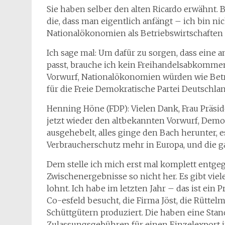
Sie haben selber den alten Ricardo erwähnt. Be
die, dass man eigentlich anfängt – ich bin ni
Nationalökonomien als Betriebswirtschaften
Ich sage mal: Um dafür zu sorgen, dass eine 
passt, brauche ich kein Freihandelsabkommen. 
Vorwurf, Nationalökonomien würden wie Betri
für die Freie Demokratische Partei Deutschl
Henning Höne (FDP): Vielen Dank, Frau Präside
jetzt wieder den altbekannten Vorwurf, Dem
ausgehebelt, alles ginge den Bach herunter
Verbraucherschutz mehr in Europa, und die 
Dem stelle ich mich erst mal komplett entge
Zwischenergebnisse so nicht her. Es gibt viele
lohnt. Ich habe im letzten Jahr – das ist ein
Co-esfeld besucht, die Firma Jöst, die Rütt
Schüttgütern produziert. Die haben eine Stan
Zulassungsgebühren für einen Einzelexport in