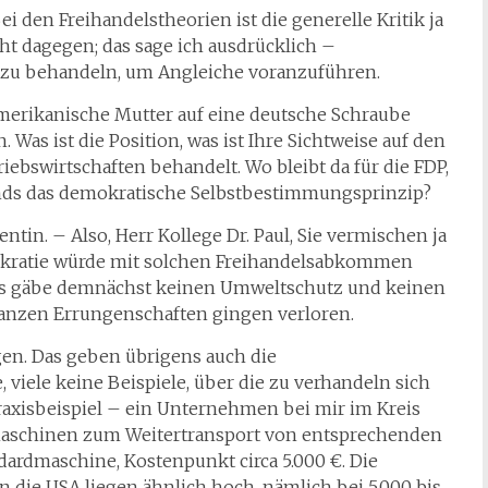
i den Freihandelstheorien ist die generelle Kritik ja
cht dagegen; das sage ich ausdrücklich –
 zu behandeln, um Angleiche voranzuführen.
amerikanische Mutter auf eine deutsche Schraube
Was ist die Position, was ist Ihre Sichtweise auf den
ebswirtschaften behandelt. Wo bleibt da für die FDP,
ands das demokratische Selbstbestimmungsprinzip?
ntin. – Also, Herr Kollege Dr. Paul, Sie vermischen ja
okratie würde mit solchen Freihandelsabkommen
, es gäbe demnächst keinen Umweltschutz und keinen
ganzen Errungenschaften gingen verloren.
gen. Das geben übrigens auch die
, viele keine Beispiele, über die zu verhandeln sich
 Praxisbeispiel – ein Unternehmen bei mir im Kreis
elmaschinen zum Weitertransport von entsprechenden
dardmaschine, Kostenpunkt circa 5.000 €. Die
 die USA liegen ähnlich hoch, nämlich bei 5.000 bis