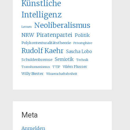
Künstliche
Intelligenz
Neoliberalismus
Lernen
Piratenpartei
NRW
Politik
Polykontexturalitätstheorie
Privatsphäre
Rudolf Kaehr
Sascha Lobo
Semiotik
Schuldenbremse
Technik
Vilém Flusser
Transhumanismus
TTIP
Willy Bierter
Wissenschaftsfreiheit
Meta
Anmelden