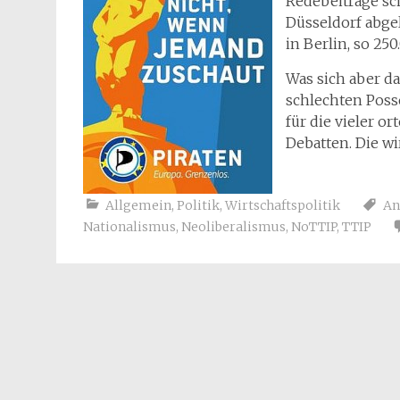
Redebeiträge s
Düsseldorf abge
in Berlin, so 250
Was sich aber da
schlechten Posse
für die vieler o
Debatten. Die w
Allgemein
,
Politik
,
Wirtschaftspolitik
An
Nationalismus
,
Neoliberalismus
,
NoTTIP
,
TTIP