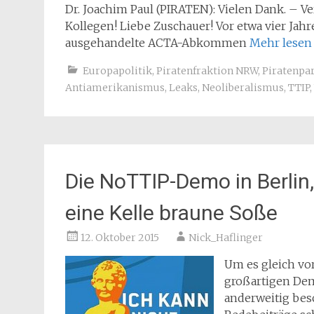
Dr. Joachim Paul (PIRATEN): Vielen Dank. – Ve
Kollegen! Liebe Zuschauer! Vor etwa vier Jah
ausgehandelte ACTA-Abkommen
Mehr lese
Europapolitik
,
Piratenfraktion NRW
,
Piratenpar
Antiamerikanismus
,
Leaks
,
Neoliberalismus
,
TTIP
,
Die NoTTIP-Demo in Berlin,
eine Kelle braune Soße
12. Oktober 2015
Nick_Haflinger
Um es gleich vor
großartigen Demo
anderweitig besc