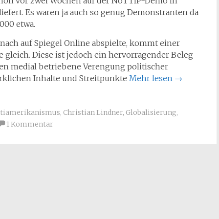
chon vor zwei Wochen auf der NoTTIP-Demo in
liefert. Es waren ja auch so genug Demonstranten da
.000 etwa.
nach auf Spiegel Online abspielte, kommt einer
 gleich. Diese ist jedoch ein hervorragender Beleg
rten medial betriebene Verengung politischer
irklichen Inhalte und Streitpunkte
Mehr lesen
→
tiamerikanismus
,
Christian Lindner
,
Globalisierung
,
1 Kommentar