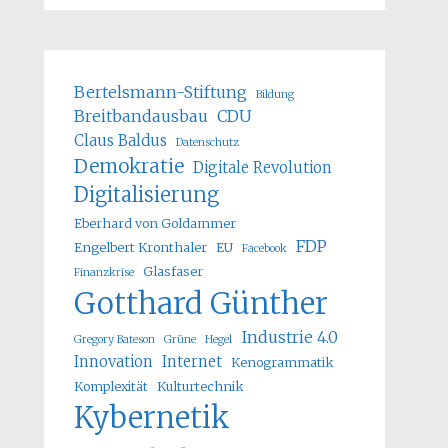
Bertelsmann-Stiftung
Bildung
Breitbandausbau
CDU
Claus Baldus
Datenschutz
Demokratie
Digitale Revolution
Digitalisierung
Eberhard von Goldammer
FDP
Engelbert Kronthaler
EU
Facebook
Glasfaser
Finanzkrise
Gotthard Günther
Industrie 4.0
Gregory Bateson
Grüne
Hegel
Innovation
Internet
Kenogrammatik
Komplexität
Kulturtechnik
Kybernetik