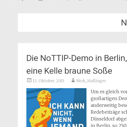
N
Die NoTTIP-Demo in Berlin,
eine Kelle braune Soße
12. Oktober 2015
Nick_Haflinger
Um es gleich vor
großartigen Demo
anderweitig besc
Redebeiträge s
Düsseldorf abge
in Berlin, so 250