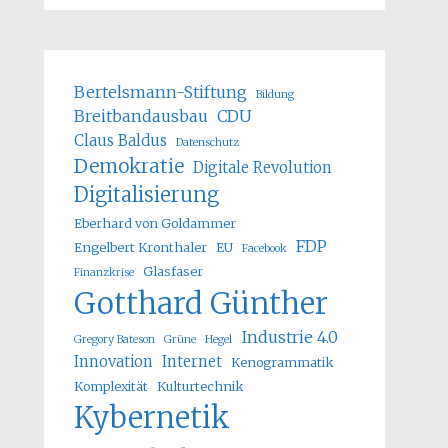
Bertelsmann-Stiftung
Bildung
Breitbandausbau
CDU
Claus Baldus
Datenschutz
Demokratie
Digitale Revolution
Digitalisierung
Eberhard von Goldammer
FDP
Engelbert Kronthaler
EU
Facebook
Glasfaser
Finanzkrise
Gotthard Günther
Industrie 4.0
Gregory Bateson
Grüne
Hegel
Innovation
Internet
Kenogrammatik
Komplexität
Kulturtechnik
Kybernetik