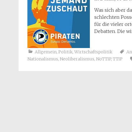
Was sich aber da
schlechten Posse
für die vieler o
Debatten. Die w
Allgemein
,
Politik
,
Wirtschaftspolitik
An
Nationalismus
,
Neoliberalismus
,
NoTTIP
,
TTIP