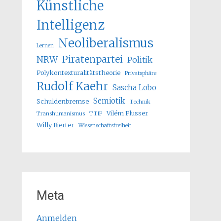
Künstliche
Intelligenz
Neoliberalismus
Lernen
Piratenpartei
NRW
Politik
Polykontexturalitätstheorie
Privatsphäre
Rudolf Kaehr
Sascha Lobo
Semiotik
Schuldenbremse
Technik
Vilém Flusser
Transhumanismus
TTIP
Willy Bierter
Wissenschaftsfreiheit
Meta
Anmelden