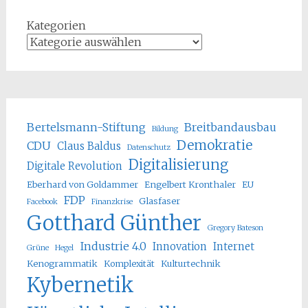
Kategorien
Bertelsmann-Stiftung
Breitbandausbau
Bildung
Demokratie
CDU
Claus Baldus
Datenschutz
Digitalisierung
Digitale Revolution
Eberhard von Goldammer
Engelbert Kronthaler
EU
FDP
Glasfaser
Facebook
Finanzkrise
Gotthard Günther
Gregory Bateson
Industrie 4.0
Innovation
Internet
Grüne
Hegel
Kenogrammatik
Komplexität
Kulturtechnik
Kybernetik