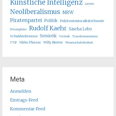
Künstliche Intelligenz
Lernen
Neoliberalismus
NRW
Piratenpartei
Politik
Polykontexturalitätstheorie
Rudolf Kaehr
Sascha Lobo
Privatsphäre
Semiotik
Schuldenbremse
Technik
Transhumanismus
Vilém Flusser
Willy Bierter
TTIP
Wissenschaftsfreiheit
Meta
Anmelden
Eintrags-Feed
Kommentar-Feed