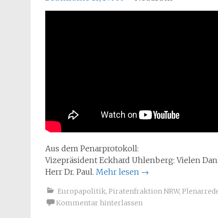
Aus dem Penarprotokoll:
Vizepräsident Eckhard Uhlenberg: Vielen Dank,
Herr Dr. Paul.
Mehr lesen
→
Europapolitik
,
Piratenfraktion NRW
,
Plenarred
Kommentar hinterlassen