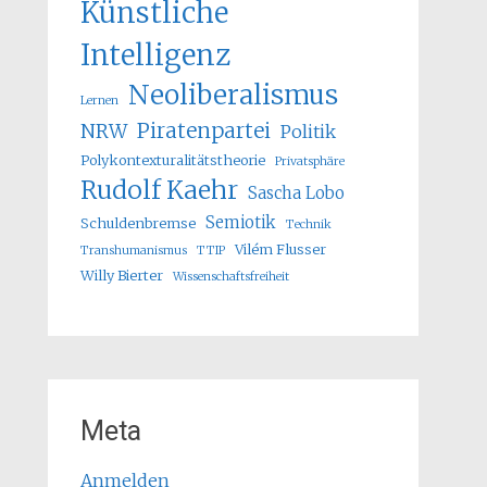
Künstliche
Intelligenz
Neoliberalismus
Lernen
Piratenpartei
NRW
Politik
Polykontexturalitätstheorie
Privatsphäre
Rudolf Kaehr
Sascha Lobo
Semiotik
Schuldenbremse
Technik
Vilém Flusser
Transhumanismus
TTIP
Willy Bierter
Wissenschaftsfreiheit
Meta
Anmelden