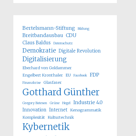
Bertelsmann-Stiftung
Bildung
Breitbandausbau
CDU
Claus Baldus
Datenschutz
Demokratie
Digitale Revolution
Digitalisierung
Eberhard von Goldammer
FDP
Engelbert Kronthaler
EU
Facebook
Glasfaser
Finanzkrise
Gotthard Günther
Industrie 4.0
Gregory Bateson
Grüne
Hegel
Innovation
Internet
Kenogrammatik
Komplexität
Kulturtechnik
Kybernetik