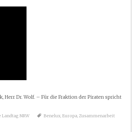
 Herr Dr. Wolf. – Für die Fraktion der Piraten spricht
e Landtag NRW
Benelux
,
Europa
,
Zusammenarbeit