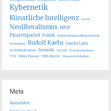
Kybernetik
Künstliche Intelligenz
Lernen
Neoliberalismus
NRW
Piratenpartei
Politik
Polykontexturalitätstheorie
Rudolf Kaehr
Sascha Lobo
Privatsphäre
Semiotik
Schuldenbremse
Technik
Transhumanismus
Vilém Flusser
Willy Bierter
TTIP
Wissenschaftsfreiheit
Meta
Anmelden