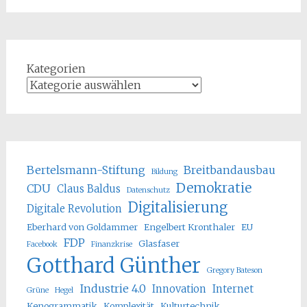
Kategorien
Bertelsmann-Stiftung
Breitbandausbau
Bildung
Demokratie
CDU
Claus Baldus
Datenschutz
Digitalisierung
Digitale Revolution
Eberhard von Goldammer
Engelbert Kronthaler
EU
FDP
Glasfaser
Facebook
Finanzkrise
Gotthard Günther
Gregory Bateson
Industrie 4.0
Innovation
Internet
Grüne
Hegel
Kenogrammatik
Komplexität
Kulturtechnik