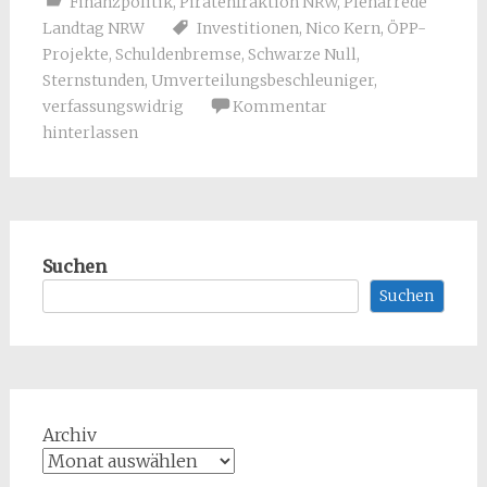
Finanzpolitik
,
Piratenfraktion NRW
,
Plenarrede
Landtag NRW
Investitionen
,
Nico Kern
,
ÖPP-
Projekte
,
Schuldenbremse
,
Schwarze Null
,
Sternstunden
,
Umverteilungsbeschleuniger
,
verfassungswidrig
Kommentar
hinterlassen
Suchen
Suchen
Archiv