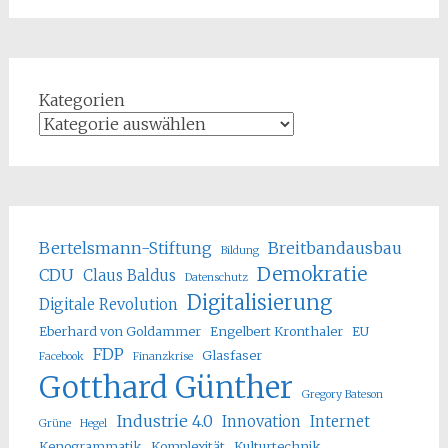
Kategorien
Bertelsmann-Stiftung
Breitbandausbau
Bildung
Demokratie
CDU
Claus Baldus
Datenschutz
Digitalisierung
Digitale Revolution
Eberhard von Goldammer
Engelbert Kronthaler
EU
FDP
Glasfaser
Facebook
Finanzkrise
Gotthard Günther
Gregory Bateson
Industrie 4.0
Innovation
Internet
Grüne
Hegel
Kenogrammatik
Komplexität
Kulturtechnik