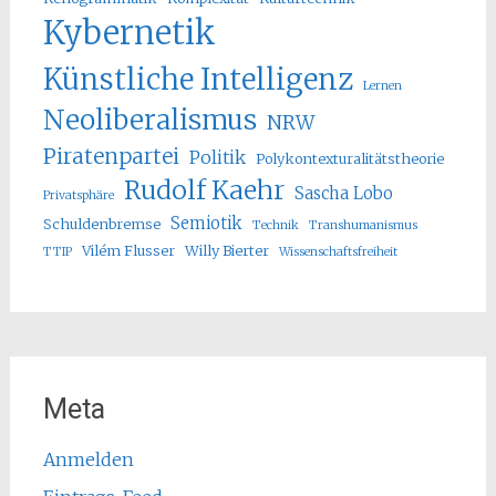
Kybernetik
Künstliche Intelligenz
Lernen
Neoliberalismus
NRW
Piratenpartei
Politik
Polykontexturalitätstheorie
Rudolf Kaehr
Sascha Lobo
Privatsphäre
Semiotik
Schuldenbremse
Technik
Transhumanismus
Vilém Flusser
Willy Bierter
TTIP
Wissenschaftsfreiheit
Meta
Anmelden