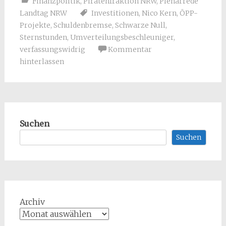
Finanzpolitik
,
Piratenfraktion NRW
,
Plenarrede
Landtag NRW
Investitionen
,
Nico Kern
,
ÖPP-
Projekte
,
Schuldenbremse
,
Schwarze Null
,
Sternstunden
,
Umverteilungsbeschleuniger
,
verfassungswidrig
Kommentar
hinterlassen
Suchen
Suchen
Archiv