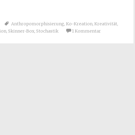
Anthropomorphisierung
,
Ko-Kreation
,
Kreativität
,
ion
,
Skinner-Box
,
Stochastik
1 Kommentar