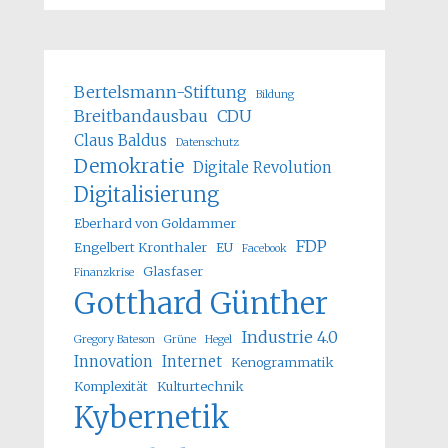
Bertelsmann-Stiftung
Bildung
Breitbandausbau
CDU
Claus Baldus
Datenschutz
Demokratie
Digitale Revolution
Digitalisierung
Eberhard von Goldammer
FDP
Engelbert Kronthaler
EU
Facebook
Glasfaser
Finanzkrise
Gotthard Günther
Industrie 4.0
Gregory Bateson
Grüne
Hegel
Innovation
Internet
Kenogrammatik
Komplexität
Kulturtechnik
Kybernetik