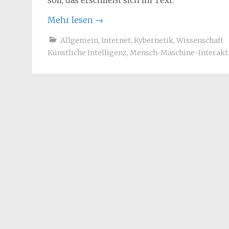
soll, das erschließt sich im Text.
Mehr lesen
→
Allgemein
,
Internet
,
Kybernetik
,
Wissenschaft
Künstliche Intelligenz
,
Mensch-Maschine-Interakt