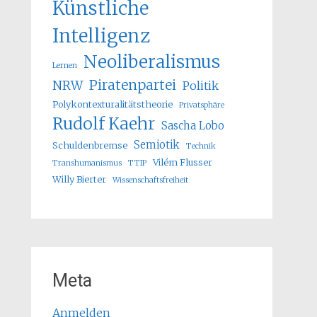
Künstliche
Intelligenz
Neoliberalismus
Lernen
Piratenpartei
NRW
Politik
Polykontexturalitätstheorie
Privatsphäre
Rudolf Kaehr
Sascha Lobo
Semiotik
Schuldenbremse
Technik
Vilém Flusser
Transhumanismus
TTIP
Willy Bierter
Wissenschaftsfreiheit
Meta
Anmelden