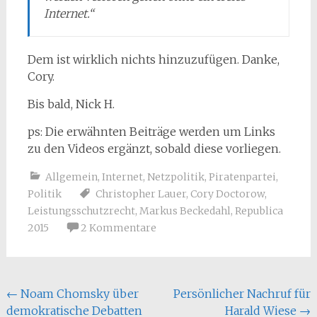
Internet.“
Dem ist wirklich nichts hinzuzufügen. Danke,
Cory.
Bis bald, Nick H.
ps: Die erwähnten Beiträge werden um Links
zu den Videos ergänzt, sobald diese vorliegen.
Allgemein
,
Internet
,
Netzpolitik
,
Piratenpartei
,
Politik
Christopher Lauer
,
Cory Doctorow
,
Leistungsschutzrecht
,
Markus Beckedahl
,
Republica
2015
2 Kommentare
Beitragsnavigation
←
Noam Chomsky über
Persönlicher Nachruf für
demokratische Debatten
Harald Wiese
→