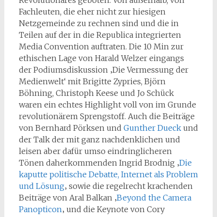
Revolutionäres geboten. Von außerhalb, von
Fachleuten, die eher nicht zur hiesigen
Netzgemeinde zu rechnen sind und die in
Teilen auf der in die Republica integrierten
Media Convention auftraten. Die 10 Min zur
ethischen Lage von Harald Welzer eingangs
der Podiumsdiskussion ‚Die Vermessung der
Medienwelt‘ mit Brigitte Zypries, Björn
Böhning, Christoph Keese und Jo Schück
waren ein echtes Highlight voll von im Grunde
revolutionärem Sprengstoff. Auch die Beiträge
von Bernhard Pörksen und
Gunther Dueck
und
der Talk der mit ganz nachdenklichen und
leisen aber dafür umso eindringlicheren
Tönen daherkommenden Ingrid Brodnig ‚
Die
kaputte politische Debatte, Internet als Problem
und Lösung
‚ sowie die regelrecht krachenden
Beiträge von Aral Balkan ‚
Beyond the Camera
Panopticon
‚ und die Keynote von Cory