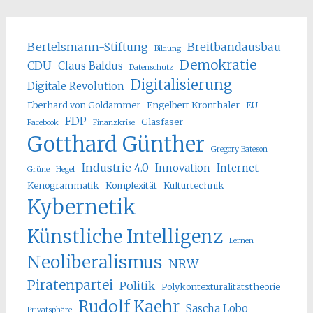
Bertelsmann-Stiftung
Breitbandausbau
Bildung
Demokratie
CDU
Claus Baldus
Datenschutz
Digitalisierung
Digitale Revolution
Eberhard von Goldammer
Engelbert Kronthaler
EU
FDP
Glasfaser
Facebook
Finanzkrise
Gotthard Günther
Gregory Bateson
Industrie 4.0
Innovation
Internet
Grüne
Hegel
Kenogrammatik
Komplexität
Kulturtechnik
Kybernetik
Künstliche Intelligenz
Lernen
Neoliberalismus
NRW
Piratenpartei
Politik
Polykontexturalitätstheorie
Rudolf Kaehr
Sascha Lobo
Privatsphäre