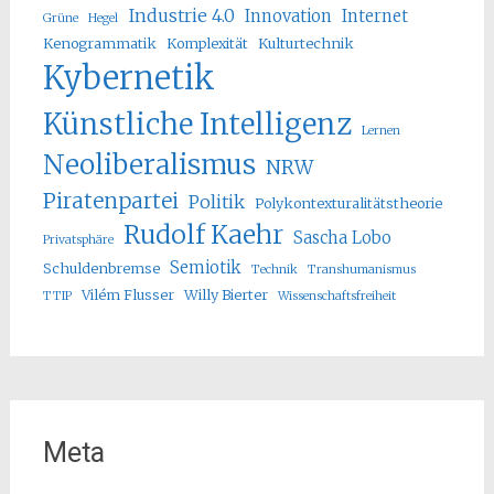
Industrie 4.0
Innovation
Internet
Grüne
Hegel
Kenogrammatik
Komplexität
Kulturtechnik
Kybernetik
Künstliche Intelligenz
Lernen
Neoliberalismus
NRW
Piratenpartei
Politik
Polykontexturalitätstheorie
Rudolf Kaehr
Sascha Lobo
Privatsphäre
Semiotik
Schuldenbremse
Technik
Transhumanismus
Vilém Flusser
Willy Bierter
TTIP
Wissenschaftsfreiheit
Meta