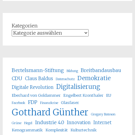
Kategorien
Bertelsmann-Stiftung
Breitbandausbau
Bildung
Demokratie
CDU
Claus Baldus
Datenschutz
Digitalisierung
Digitale Revolution
Eberhard von Goldammer
Engelbert Kronthaler
EU
FDP
Glasfaser
Facebook
Finanzkrise
Gotthard Günther
Gregory Bateson
Industrie 4.0
Innovation
Internet
Grüne
Hegel
Kenogrammatik
Komplexität
Kulturtechnik