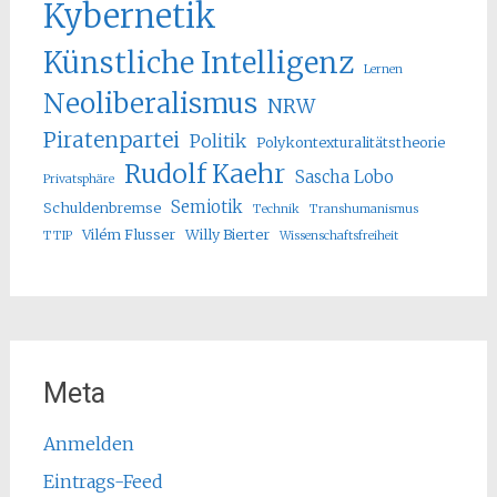
Kybernetik
Künstliche Intelligenz
Lernen
Neoliberalismus
NRW
Piratenpartei
Politik
Polykontexturalitätstheorie
Rudolf Kaehr
Sascha Lobo
Privatsphäre
Semiotik
Schuldenbremse
Technik
Transhumanismus
Vilém Flusser
Willy Bierter
TTIP
Wissenschaftsfreiheit
Meta
Anmelden
Eintrags-Feed