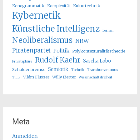
Kenogrammatik
Komplexität
Kulturtechnik
Kybernetik
Künstliche Intelligenz
Lernen
Neoliberalismus
NRW
Piratenpartei
Politik
Polykontexturalitätstheorie
Rudolf Kaehr
Sascha Lobo
Privatsphäre
Semiotik
Schuldenbremse
Technik
Transhumanismus
Vilém Flusser
Willy Bierter
TTIP
Wissenschaftsfreiheit
Meta
Anmelden