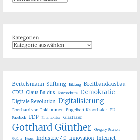
Kategorien
Bertelsmann-Stiftung
Breitbandausbau
Bildung
Demokratie
CDU
Claus Baldus
Datenschutz
Digitalisierung
Digitale Revolution
Eberhard von Goldammer
Engelbert Kronthaler
EU
FDP
Glasfaser
Facebook
Finanzkrise
Gotthard Günther
Gregory Bateson
Industrie 4.0
Innovation
Internet
Grüne
Hegel