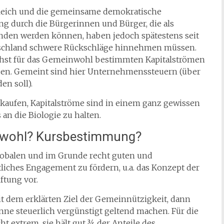
gleich und die gemeinsame demokratische
ng durch die Bürgerinnen und Bürger, die als
anden werden können, haben jedoch spätestens seit
tschland schwere Rückschläge hinnehmen müssen.
chst für das Gemeinwohl bestimmten Kapitalströmen
essen. Gemeint sind hier Unternehmenssteuern (über
en soll).
 kaufen, Kapitalströme sind in einem ganz gewissen
an die Biologie zu halten.
inwohl? Kursbestimmung?
globalen und im Grunde recht guten und
ftliches Engagement zu fördern, u.a. das Konzept der
tung vor.
t dem erklärten Ziel der Gemeinnützigkeit, dann
ne steuerlich vergünstigt geltend machen. Für die
ht extrem, sie hält gut ¾ der Anteile des