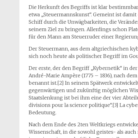
Die Herkunft des Begriffs ist klar bestimmbar
etwa „Steuermannskunst“. Gemeint ist damit 
Schiff durch die Unwägbarkeiten, die Veränd
seinem Ziel zu bringen. Allerdings schon Pl
für den Mann am Steuerruder einer Regierung,
Der Steuermann, aus dem altgriechischen kyb
sich noch heute als politischer Begriff im Go
Der erste, der den Begriff „Kybernetik“ in der
André-Marie Ampère (1775 – 1836), nach dem 
benannt ist.[2] In seinem Spätwerk entwicke
gegenwärtigen und zukünftig möglichen Wiss
Staatslenkung ist bei ihm eine der vier Abtei
divisions pour la science politique“.[3] La cyb
Bedeutung.
Nach dem Ende des 2ten Weltkriegs entwickelt
Wissenschaft, in die sowohl geistes- als auch