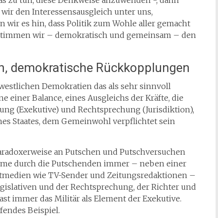
 das zu tun, diese Denkweise anzuwenden -, dann
n wir den Interessensausgleich unter uns,
 wir es hin, dass Politik zum Wohle aller gemacht
bestimmen wir – demokratisch und gemeinsam – den
en, demokratische Rückkopplungen
westlichen Demokratien das als sehr sinnvoll
e einer Balance, eines Ausgleichs der Kräfte, die
rung (Exekutive) und Rechtsprechung (Jurisdiktion),
nes Staates, dem Gemeinwohl verpflichtet sein
ch paradoxerweise an Putschen und Putschversuchen
ahme durch die Putschenden immer – neben einer
eitmedien wie TV-Sender und Zeitungsredaktionen –
egislativen und der Rechtsprechung, der Richter und
fast immer das Militär als Element der Exekutive.
ffendes Beispiel.