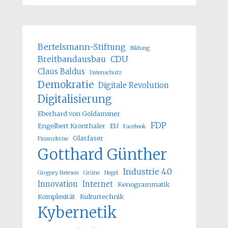
Bertelsmann-Stiftung
Bildung
Breitbandausbau
CDU
Claus Baldus
Datenschutz
Demokratie
Digitale Revolution
Digitalisierung
Eberhard von Goldammer
FDP
Engelbert Kronthaler
EU
Facebook
Glasfaser
Finanzkrise
Gotthard Günther
Industrie 4.0
Gregory Bateson
Grüne
Hegel
Innovation
Internet
Kenogrammatik
Komplexität
Kulturtechnik
Kybernetik