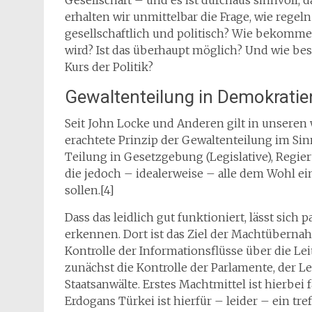
Gesellschaft – und es ist durchaus sinnvoll,
erhalten wir unmittelbar die Frage, wie regel
gesellschaftlich und politisch? Wie bekommen
wird? Ist das überhaupt möglich? Und wie 
Kurs der Politik?
Gewaltenteilung in Demokrati
Seit John Locke und Anderen gilt in unseren 
erachtete Prinzip der Gewaltenteilung im Sinn
Teilung in Gesetzgebung (Legislative), Regie
die jedoch – idealerweise – alle dem Wohl ei
sollen.[4]
Dass das leidlich gut funktioniert, lässt si
erkennen. Dort ist das Ziel der Machtübern
Kontrolle der Informationsflüsse über die L
zunächst die Kontrolle der Parlamente, der L
Staatsanwälte. Erstes Machtmittel ist hierbei 
Erdogans Türkei ist hierfür – leider – ein tre