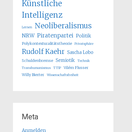
Künstliche
Intelligenz
Neoliberalismus
Lernen
Piratenpartei
NRW
Politik
Polykontexturalitätstheorie
Privatsphäre
Rudolf Kaehr
Sascha Lobo
Semiotik
Schuldenbremse
Technik
Vilém Flusser
Transhumanismus
TTIP
Willy Bierter
Wissenschaftsfreiheit
Meta
Anmelden