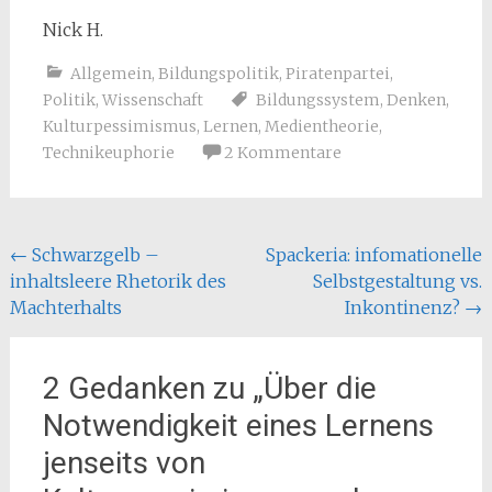
Nick H.
Allgemein
,
Bildungspolitik
,
Piratenpartei
,
Politik
,
Wissenschaft
Bildungssystem
,
Denken
,
Kulturpessimismus
,
Lernen
,
Medientheorie
,
Technikeuphorie
2 Kommentare
Beitragsnavigation
←
Schwarzgelb –
Spackeria: infomationelle
inhaltsleere Rhetorik des
Selbstgestaltung vs.
Machterhalts
Inkontinenz?
→
2 Gedanken zu „
Über die
Notwendigkeit eines Lernens
jenseits von