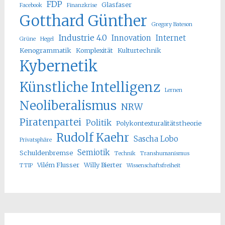
FDP
Glasfaser
Facebook
Finanzkrise
Gotthard Günther
Gregory Bateson
Industrie 4.0
Innovation
Internet
Grüne
Hegel
Kenogrammatik
Komplexität
Kulturtechnik
Kybernetik
Künstliche Intelligenz
Lernen
Neoliberalismus
NRW
Piratenpartei
Politik
Polykontexturalitätstheorie
Rudolf Kaehr
Sascha Lobo
Privatsphäre
Semiotik
Schuldenbremse
Technik
Transhumanismus
Vilém Flusser
Willy Bierter
TTIP
Wissenschaftsfreiheit