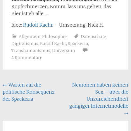
Kopfschmerzen. Komm, lass uns gehen, das
Bier ist eh alle ….
Idee:
Rudolf Kaehr
– Umsetzung: Nick H.
Allgemein
,
Philosophie
Datenschutz
,
Digitalismus
,
Rudolf Kaehr
,
Spackeria
,
Transhumanismus
,
Universum
4 Kommentare
Beitragsnavigation
←
Warten auf die
Neuronen haben keinen
politische Konsequenz
Sex – über die
der Spackeria
Unzureichendheit
gängiger Internetmodelle
→