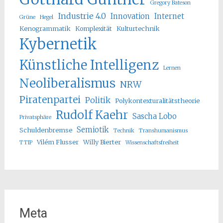
Gregory Bateson
Industrie 4.0
Innovation
Internet
Grüne
Hegel
Kenogrammatik
Komplexität
Kulturtechnik
Kybernetik
Künstliche Intelligenz
Lernen
Neoliberalismus
NRW
Piratenpartei
Politik
Polykontexturalitätstheorie
Rudolf Kaehr
Sascha Lobo
Privatsphäre
Semiotik
Schuldenbremse
Technik
Transhumanismus
Vilém Flusser
Willy Bierter
TTIP
Wissenschaftsfreiheit
Meta