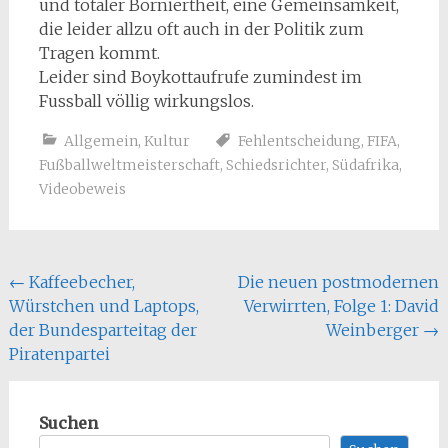
und totaler Borniertheit, eine Gemeinsamkeit,
die leider allzu oft auch in der Politik zum
Tragen kommt.
Leider sind Boykottaufrufe zumindest im
Fussball völlig wirkungslos.
Allgemein
,
Kultur
Fehlentscheidung
,
FIFA
,
Fußballweltmeisterschaft
,
Schiedsrichter
,
Südafrika
,
Videobeweis
Beitragsnavigation
←
Kaffeebecher,
Die neuen postmodernen
Würstchen und Laptops,
Verwirrten, Folge 1: David
der Bundesparteitag der
Weinberger
→
Piratenpartei
Suchen