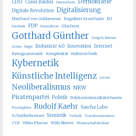
Demokratie
CDU
Claus Baldus
Datenschutz
Digitalisierung
Digitale Revolution
Eberhard von Goldammer
Engelbert Kronthaler
EU
FDP
Glasfaser
Facebook
Finanzkrise
Gotthard Günther
Gregory Bateson
Industrie 4.0
Innovation
Internet
Grüne
Hegel
Kenogrammatik
Komplexität
Kulturtechnik
Kybernetik
Künstliche Intelligenz
Lernen
Neoliberalismus
NRW
Piratenpartei
Politik
Polykontexturalitätstheorie
Rudolf Kaehr
Sascha Lobo
Privatsphäre
Semiotik
Schuldenbremse
Technik
Transhumanismus
Vilém Flusser
Willy Bierter
TTIP
Wissenschaftsfreiheit