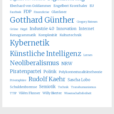
Eberhard von Goldammer
Engelbert Kronthaler
EU
FDP
Glasfaser
Facebook
Finanzkrise
Gotthard Günther
Gregory Bateson
Industrie 4.0
Innovation
Internet
Grüne
Hegel
Kenogrammatik
Komplexität
Kulturtechnik
Kybernetik
Künstliche Intelligenz
Lernen
Neoliberalismus
NRW
Piratenpartei
Politik
Polykontexturalitätstheorie
Rudolf Kaehr
Sascha Lobo
Privatsphäre
Semiotik
Schuldenbremse
Technik
Transhumanismus
Vilém Flusser
Willy Bierter
TTIP
Wissenschaftsfreiheit