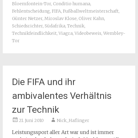
Bloemfontein-Tor
,
Conditio humana
,
Fehlentscheidung
,
FIFA
,
Fußballweltmeisterschaft
,
Günter Netzer
,
Miroslav Klose
,
Oliver Kahn
,
Schiedsrichter
,
Südafrika
,
Technik
,
Technikfeindlichkeit
,
Viagra
,
Videobeweis
,
Wembley-
Tor
Die FIFA und ihr
ambivalentes Verhältnis
zur Technik
21. Juni 2010
Nick_Haflinger
Leistungssport aller Art war und ist immer