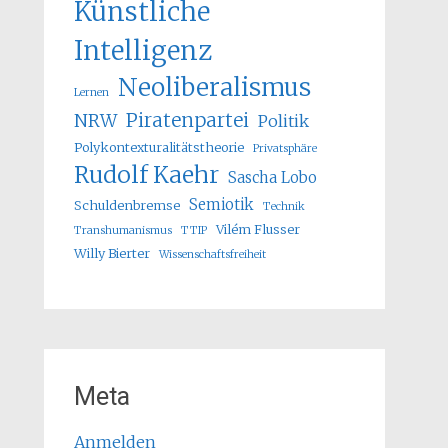
Künstliche
Intelligenz
Neoliberalismus
Lernen
Piratenpartei
NRW
Politik
Polykontexturalitätstheorie
Privatsphäre
Rudolf Kaehr
Sascha Lobo
Semiotik
Schuldenbremse
Technik
Vilém Flusser
Transhumanismus
TTIP
Willy Bierter
Wissenschaftsfreiheit
Meta
Anmelden