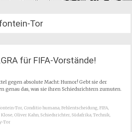
ontein-Tor
AGRA für FIFA-Vorstände!
ittel gegen absolute Macht: Humor! Gebt sie der
nen genau das, was sie ihren Schiedsrichtern zumuten.
ontein-Tor
,
Conditio humana
,
Fehlentscheidung
,
FIFA
,
 Klose
,
Oliver Kahn
,
Schiedsrichter
,
Südafrika
,
Technik
,
y-Tor