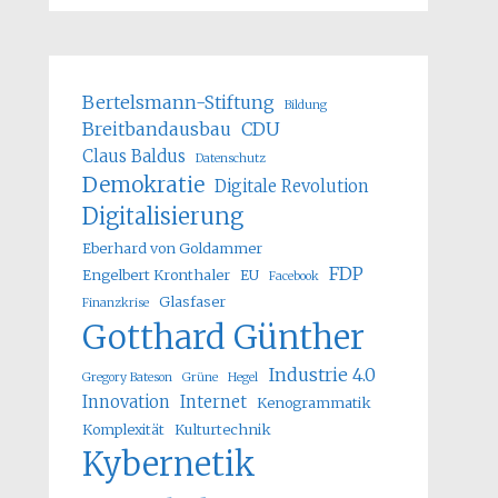
Bertelsmann-Stiftung
Bildung
Breitbandausbau
CDU
Claus Baldus
Datenschutz
Demokratie
Digitale Revolution
Digitalisierung
Eberhard von Goldammer
FDP
Engelbert Kronthaler
EU
Facebook
Glasfaser
Finanzkrise
Gotthard Günther
Industrie 4.0
Gregory Bateson
Grüne
Hegel
Innovation
Internet
Kenogrammatik
Komplexität
Kulturtechnik
Kybernetik