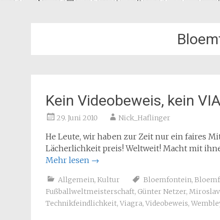
Bloemf
Kein Videobeweis, kein VI
29. Juni 2010
Nick_Haflinger
He Leute, wir haben zur Zeit nur ein faires M
Lächerlichkeit preis! Weltweit! Macht mit ih
Mehr lesen
→
Allgemein
,
Kultur
Bloemfontein
,
Bloemf
Fußballweltmeisterschaft
,
Günter Netzer
,
Miroslav
Technikfeindlichkeit
,
Viagra
,
Videobeweis
,
Wemble