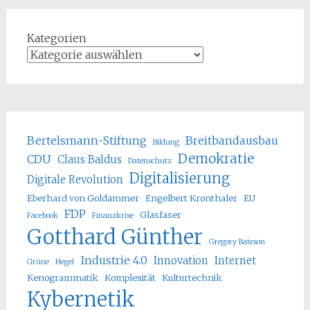
Kategorien
Bertelsmann-Stiftung
Breitbandausbau
Bildung
Demokratie
CDU
Claus Baldus
Datenschutz
Digitalisierung
Digitale Revolution
Eberhard von Goldammer
Engelbert Kronthaler
EU
FDP
Glasfaser
Facebook
Finanzkrise
Gotthard Günther
Gregory Bateson
Industrie 4.0
Innovation
Internet
Grüne
Hegel
Kenogrammatik
Komplexität
Kulturtechnik
Kybernetik