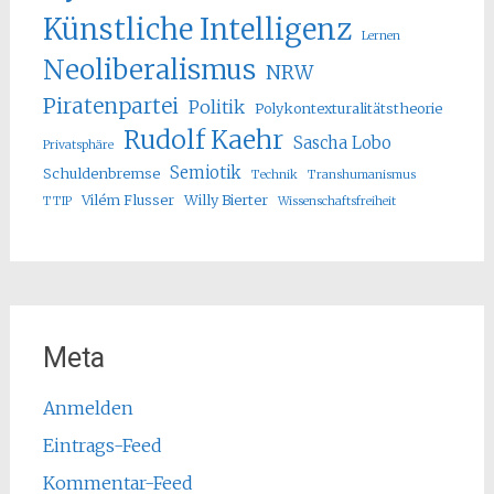
Künstliche Intelligenz
Lernen
Neoliberalismus
NRW
Piratenpartei
Politik
Polykontexturalitätstheorie
Rudolf Kaehr
Sascha Lobo
Privatsphäre
Semiotik
Schuldenbremse
Technik
Transhumanismus
Vilém Flusser
Willy Bierter
TTIP
Wissenschaftsfreiheit
Meta
Anmelden
Eintrags-Feed
Kommentar-Feed