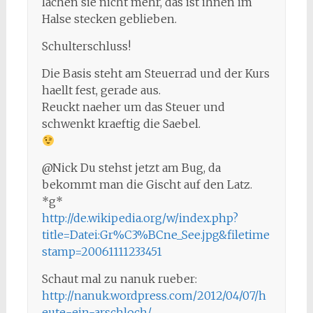
lachen sie nicht mehr, das ist ihnen im
Halse stecken geblieben.
Schulterschluss!
Die Basis steht am Steuerrad und der Kurs
haellt fest, gerade aus.
Reuckt naeher um das Steuer und
schwenkt kraeftig die Saebel.
@Nick Du stehst jetzt am Bug, da
bekommt man die Gischt auf den Latz.
*g*
http://de.wikipedia.org/w/index.php?
title=Datei:Gr%C3%BCne_See.jpg&filetime
stamp=20061111233451
Schaut mal zu nanuk rueber:
http://nanuk.wordpress.com/2012/04/07/h
eute-ein-arschloch/