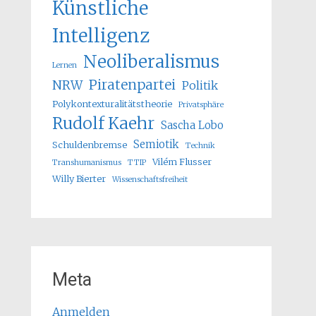
Künstliche
Intelligenz
Neoliberalismus
Lernen
Piratenpartei
NRW
Politik
Polykontexturalitätstheorie
Privatsphäre
Rudolf Kaehr
Sascha Lobo
Semiotik
Schuldenbremse
Technik
Vilém Flusser
Transhumanismus
TTIP
Willy Bierter
Wissenschaftsfreiheit
Meta
Anmelden