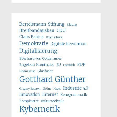
Bertelsmann-Stiftung
Bildung
Breitbandausbau
CDU
Claus Baldus
Datenschutz
Demokratie
Digitale Revolution
Digitalisierung
Eberhard von Goldammer
FDP
Engelbert Kronthaler
EU
Facebook
Glasfaser
Finanzkrise
Gotthard Günther
Industrie 4.0
Gregory Bateson
Grüne
Hegel
Innovation
Internet
Kenogrammatik
Komplexität
Kulturtechnik
Kybernetik