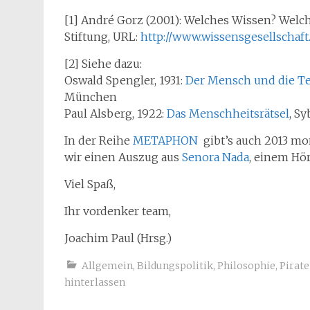
[1] André Gorz (2001): Welches Wissen? Welche
Stiftung, URL:
http://www.wissensgesellschaf
[2] Siehe dazu:
Oswald Spengler, 1931:
Der Mensch und die T
München
Paul Alsberg, 1922:
Das Menschheitsrätsel
, S
In der Reihe
METAPHON
gibt’s auch 2013 mo
wir einen Auszug aus
Senora Nada
, einem Hö
Viel Spaß,
Ihr vordenker team,
Joachim Paul (Hrsg.)
Allgemein
,
Bildungspolitik
,
Philosophie
,
Pirate
hinterlassen