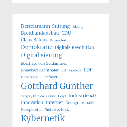
Bertelsmann-Stiftung
Bildung
Breitbandausbau
CDU
Claus Baldus
Datenschutz
Demokratie
Digitale Revolution
Digitalisierung
Eberhard von Goldammer
FDP
Engelbert Kronthaler
EU
Facebook
Glasfaser
Finanzkrise
Gotthard Günther
Industrie 4.0
Gregory Bateson
Grüne
Hegel
Innovation
Internet
Kenogrammatik
Komplexität
Kulturtechnik
Kybernetik