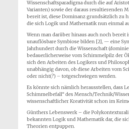
Wissenschaftsparadigma durch die auf Arist
Varianten) sowie der daraus resultierenden
bereit ist, diese Dominanz grundsätzlich zu 
die sich Logik und Mathematik nun einmal a
Wenn man darüber hinaus auch noch bereit is
unauflösbare Symbiose bilden [2], — eine Sy
Jahrhundert durch die Wissenschaft (dominier
bedauerlicherweise vom Schimmelpilz der Ö
sich den Arbeiten des Logikers und Philos
unabhängig davon, ob diese Arbeiten vom Sc
oder nicht(?) – totgeschwiegen werden.
Es könnte sich nämlich herausstellen, dass 
Schimmelbefall“ des Mensch/Technik/Wissensc
wissenschaftlicher Kreativität schon im Keime
Günthers Lebenswerk – die Polykontexturalitä
bekannten Logik und Mathematik dar, die sic
Theorien entpuppen.