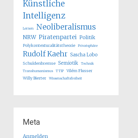
Künstliche
Intelligenz
Neoliberalismus
Lernen
Piratenpartei
NRW
Politik
Polykontexturalitätstheorie
Privatsphäre
Rudolf Kaehr
Sascha Lobo
Semiotik
Schuldenbremse
Technik
Vilém Flusser
Transhumanismus
TTIP
Willy Bierter
Wissenschaftsfreiheit
Meta
Anmelden