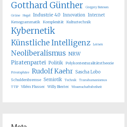
Gotthard Günther
Gregory Bateson
Industrie 4.0
Innovation
Internet
Grüne
Hegel
Kenogrammatik
Komplexität
Kulturtechnik
Kybernetik
Künstliche Intelligenz
Lernen
Neoliberalismus
NRW
Piratenpartei
Politik
Polykontexturalitätstheorie
Rudolf Kaehr
Sascha Lobo
Privatsphäre
Semiotik
Schuldenbremse
Technik
Transhumanismus
Vilém Flusser
Willy Bierter
TTIP
Wissenschaftsfreiheit