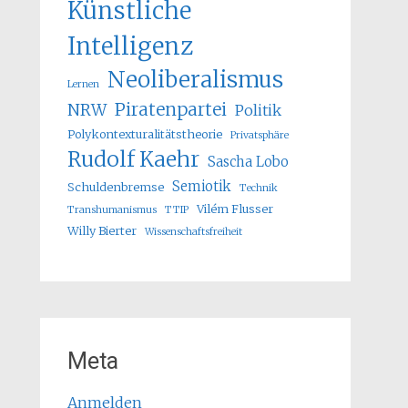
Künstliche
Intelligenz
Neoliberalismus
Lernen
Piratenpartei
NRW
Politik
Polykontexturalitätstheorie
Privatsphäre
Rudolf Kaehr
Sascha Lobo
Semiotik
Schuldenbremse
Technik
Vilém Flusser
Transhumanismus
TTIP
Willy Bierter
Wissenschaftsfreiheit
Meta
Anmelden