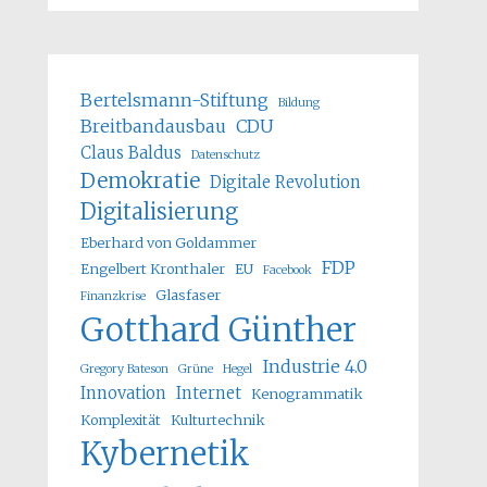
Bertelsmann-Stiftung
Bildung
Breitbandausbau
CDU
Claus Baldus
Datenschutz
Demokratie
Digitale Revolution
Digitalisierung
Eberhard von Goldammer
FDP
Engelbert Kronthaler
EU
Facebook
Glasfaser
Finanzkrise
Gotthard Günther
Industrie 4.0
Gregory Bateson
Grüne
Hegel
Innovation
Internet
Kenogrammatik
Komplexität
Kulturtechnik
Kybernetik