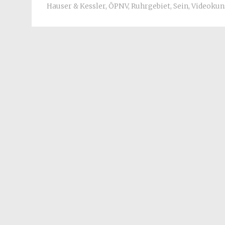
Hauser & Kessler
,
ÖPNV
,
Ruhrgebiet
,
Sein
,
Videokun