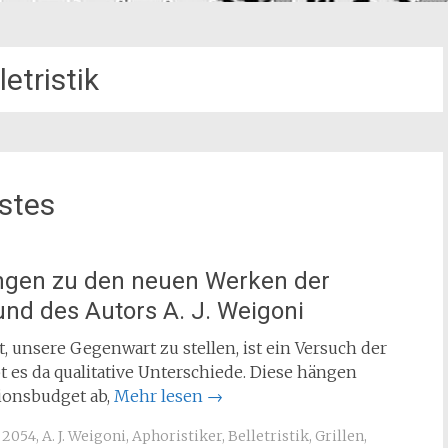
letristik
stes
ngen zu den neuen Werken der
und des Autors A. J. Weigoni
t, unsere Gegenwart zu stellen, ist ein Versuch der
t es da qualitative Unterschiede. Diese hängen
ionsbudget ab,
Mehr lesen
→
2054
,
A. J. Weigoni
,
Aphoristiker
,
Belletristik
,
Grillen
,