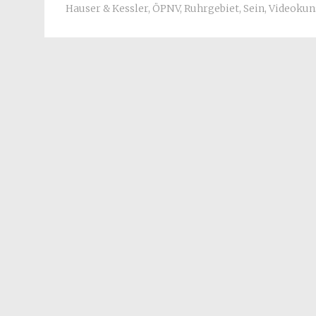
Hauser & Kessler
,
ÖPNV
,
Ruhrgebiet
,
Sein
,
Videokun