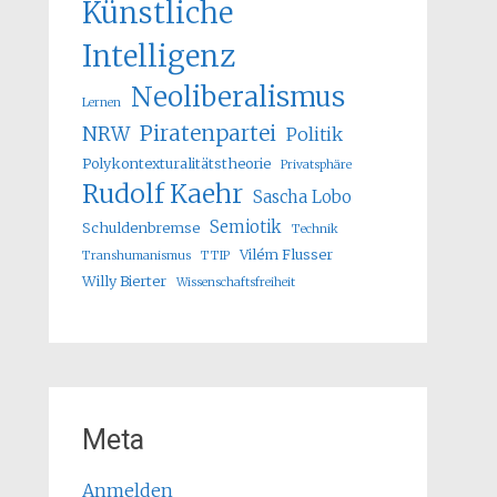
Künstliche
Intelligenz
Neoliberalismus
Lernen
Piratenpartei
NRW
Politik
Polykontexturalitätstheorie
Privatsphäre
Rudolf Kaehr
Sascha Lobo
Semiotik
Schuldenbremse
Technik
Vilém Flusser
Transhumanismus
TTIP
Willy Bierter
Wissenschaftsfreiheit
Meta
Anmelden