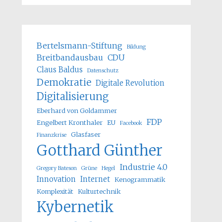
Bertelsmann-Stiftung
Bildung
Breitbandausbau
CDU
Claus Baldus
Datenschutz
Demokratie
Digitale Revolution
Digitalisierung
Eberhard von Goldammer
FDP
Engelbert Kronthaler
EU
Facebook
Glasfaser
Finanzkrise
Gotthard Günther
Industrie 4.0
Gregory Bateson
Grüne
Hegel
Innovation
Internet
Kenogrammatik
Komplexität
Kulturtechnik
Kybernetik