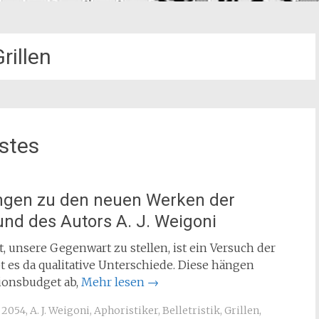
rillen
stes
ngen zu den neuen Werken der
und des Autors A. J. Weigoni
t, unsere Gegenwart zu stellen, ist ein Versuch der
t es da qualitative Unterschiede. Diese hängen
ionsbudget ab,
Mehr lesen
→
2054
,
A. J. Weigoni
,
Aphoristiker
,
Belletristik
,
Grillen
,