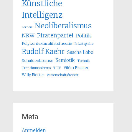
Künstliche
Intelligenz
Neoliberalismus
Lernen
Piratenpartei
NRW
Politik
Polykontexturalitätstheorie
Privatsphäre
Rudolf Kaehr
Sascha Lobo
Semiotik
Schuldenbremse
Technik
Vilém Flusser
Transhumanismus
TTIP
Willy Bierter
Wissenschaftsfreiheit
Meta
Anmelden