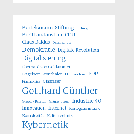
Bertelsmann-Stiftung
Bildung
Breitbandausbau
CDU
Claus Baldus
Datenschutz
Demokratie
Digitale Revolution
Digitalisierung
Eberhard von Goldammer
FDP
Engelbert Kronthaler
EU
Facebook
Glasfaser
Finanzkrise
Gotthard Günther
Industrie 4.0
Gregory Bateson
Grüne
Hegel
Innovation
Internet
Kenogrammatik
Komplexität
Kulturtechnik
Kybernetik