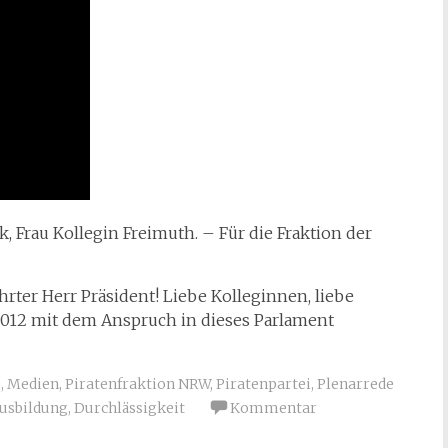
, Frau Kollegin Freimuth. – Für die Fraktion der
hrter Herr Präsident! Liebe Kolleginnen, liebe
 2012 mit dem Anspruch in dieses Parlament
e
,
Medien
,
Piratenfraktion NRW
,
Piratenpartei
,
Plenarrede
Ausbildung
,
Durchlässigkeit
Kommentar