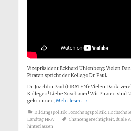
Vizepräsident Eckhard Uhlenberg: Vielen Dank
Piraten spricht der Kollege Dr. Paul.
Dr. Joachim Paul (PIRATEN): Vielen Dank, vere
Kollegen! Liebe Zuschauer! Wir Piraten sind
gekommen,
Mehr lesen
→
Bildungspolitik
,
Forschungspolitik
,
Hochschul
Landtag NRW
Chancengerechtigkeit
,
duale 
hinterlassen