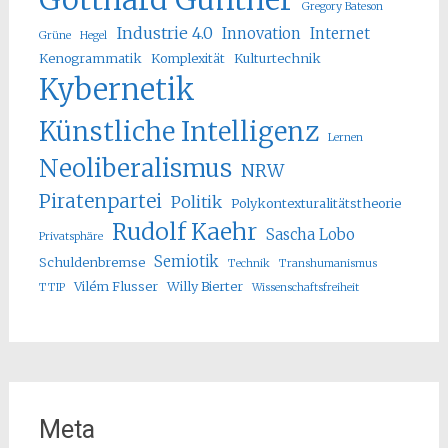
Gregory Bateson
Industrie 4.0
Innovation
Internet
Grüne
Hegel
Kenogrammatik
Komplexität
Kulturtechnik
Kybernetik
Künstliche Intelligenz
Lernen
Neoliberalismus
NRW
Piratenpartei
Politik
Polykontexturalitätstheorie
Rudolf Kaehr
Sascha Lobo
Privatsphäre
Semiotik
Schuldenbremse
Technik
Transhumanismus
Vilém Flusser
Willy Bierter
TTIP
Wissenschaftsfreiheit
Meta