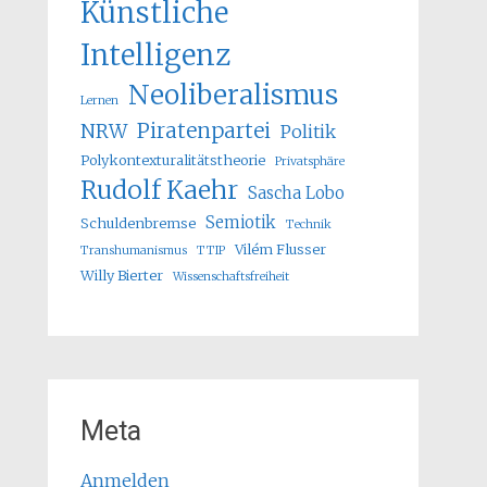
Künstliche
Intelligenz
Neoliberalismus
Lernen
Piratenpartei
NRW
Politik
Polykontexturalitätstheorie
Privatsphäre
Rudolf Kaehr
Sascha Lobo
Semiotik
Schuldenbremse
Technik
Vilém Flusser
Transhumanismus
TTIP
Willy Bierter
Wissenschaftsfreiheit
Meta
Anmelden