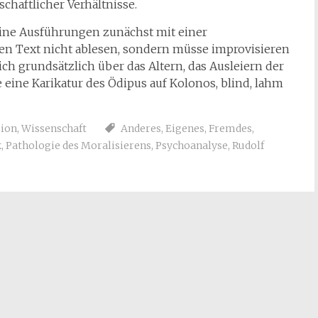
schaftlicher Verhältnisse.
ine Ausführungen zunächst mit einer
en Text nicht ablesen, sondern müsse improvisieren
ch grundsätzlich über das Altern, das Ausleiern der
eine Karikatur des Ödipus auf Kolonos, blind, lahm
sion
,
Wissenschaft
Anderes
,
Eigenes
,
Fremdes
,
k
,
Pathologie des Moralisierens
,
Psychoanalyse
,
Rudolf