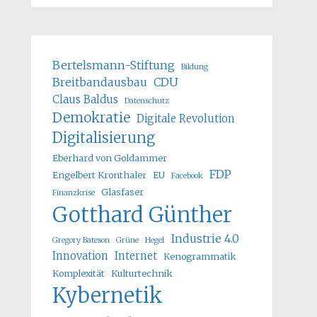
Bertelsmann-Stiftung
Bildung
Breitbandausbau
CDU
Claus Baldus
Datenschutz
Demokratie
Digitale Revolution
Digitalisierung
Eberhard von Goldammer
FDP
Engelbert Kronthaler
EU
Facebook
Glasfaser
Finanzkrise
Gotthard Günther
Industrie 4.0
Gregory Bateson
Grüne
Hegel
Innovation
Internet
Kenogrammatik
Komplexität
Kulturtechnik
Kybernetik