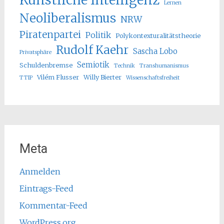
Lernen
Neoliberalismus
NRW
Piratenpartei
Politik
Polykontexturalitätstheorie
Rudolf Kaehr
Sascha Lobo
Privatsphäre
Semiotik
Schuldenbremse
Technik
Transhumanismus
Vilém Flusser
Willy Bierter
TTIP
Wissenschaftsfreiheit
Meta
Anmelden
Eintrags-Feed
Kommentar-Feed
WordPress.org