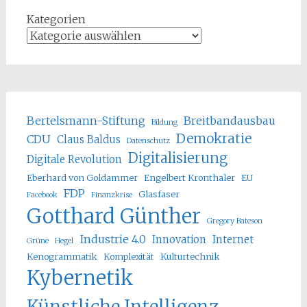
Kategorien
Bertelsmann-Stiftung
Breitbandausbau
Bildung
Demokratie
CDU
Claus Baldus
Datenschutz
Digitalisierung
Digitale Revolution
Eberhard von Goldammer
Engelbert Kronthaler
EU
FDP
Glasfaser
Facebook
Finanzkrise
Gotthard Günther
Gregory Bateson
Industrie 4.0
Innovation
Internet
Grüne
Hegel
Kenogrammatik
Komplexität
Kulturtechnik
Kybernetik
Künstliche Intelligenz