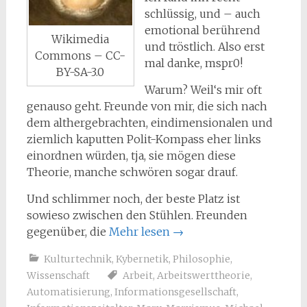
schlüssig, und – auch
emotional berührend
Wikimedia
und tröstlich. Also erst
Commons – CC-
mal danke, mspr0!
BY-SA-3.0
Warum? Weil‘s mir oft
genauso geht. Freunde von mir, die sich nach
dem althergebrachten, eindimensionalen und
ziemlich kaputten Polit-Kompass eher links
einordnen würden, tja, sie mögen diese
Theorie, manche schwören sogar drauf.
Und schlimmer noch, der beste Platz ist
sowieso zwischen den Stühlen. Freunden
gegenüber, die
Mehr lesen
→
Kulturtechnik
,
Kybernetik
,
Philosophie
,
Wissenschaft
Arbeit
,
Arbeitswerttheorie
,
Automatisierung
,
Informationsgesellschaft
,