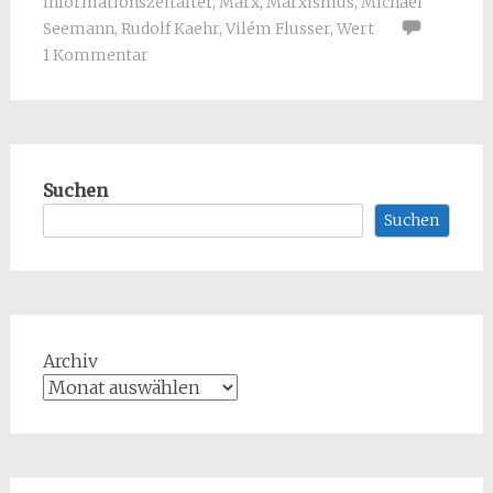
Informationszeitalter
,
Marx
,
Marxismus
,
Michael
Seemann
,
Rudolf Kaehr
,
Vilém Flusser
,
Wert
1 Kommentar
Suchen
Suchen
Archiv