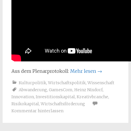
Aus dem Plenarprotokoll:
Mehr lesen
→
Kulturpolitik
,
Wirtschaftspolitik
,
Wissenschaft
Abwanderung
,
GamesCom
,
Heinz Nixdorf
,
Innovation
,
Investitionskapital
,
Kreativbranche
,
Risikokapital
,
Wirtschaftsförderung
Kommentar hinterlassen