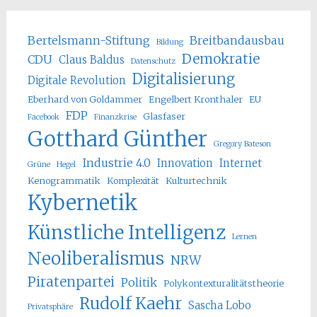
Bertelsmann-Stiftung
Breitbandausbau
Bildung
Demokratie
CDU
Claus Baldus
Datenschutz
Digitalisierung
Digitale Revolution
Eberhard von Goldammer
Engelbert Kronthaler
EU
FDP
Glasfaser
Facebook
Finanzkrise
Gotthard Günther
Gregory Bateson
Industrie 4.0
Innovation
Internet
Grüne
Hegel
Kenogrammatik
Komplexität
Kulturtechnik
Kybernetik
Künstliche Intelligenz
Lernen
Neoliberalismus
NRW
Piratenpartei
Politik
Polykontexturalitätstheorie
Rudolf Kaehr
Sascha Lobo
Privatsphäre