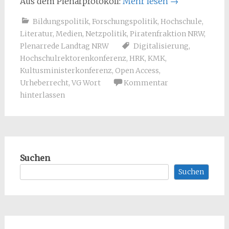
Aus dem Plenarprotokoll:
Mehr lesen
→
Bildungspolitik
,
Forschungspolitik
,
Hochschule
,
Literatur
,
Medien
,
Netzpolitik
,
Piratenfraktion NRW
,
Plenarrede Landtag NRW
Digitalisierung
,
Hochschulrektorenkonferenz
,
HRK
,
KMK
,
Kultusministerkonferenz
,
Open Access
,
Urheberrecht
,
VG Wort
Kommentar
hinterlassen
Suchen
Suchen