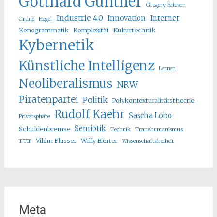
Gotthard Günther
Gregory Bateson
Industrie 4.0
Innovation
Internet
Grüne
Hegel
Kenogrammatik
Komplexität
Kulturtechnik
Kybernetik
Künstliche Intelligenz
Lernen
Neoliberalismus
NRW
Piratenpartei
Politik
Polykontexturalitätstheorie
Rudolf Kaehr
Sascha Lobo
Privatsphäre
Semiotik
Schuldenbremse
Technik
Transhumanismus
Vilém Flusser
Willy Bierter
TTIP
Wissenschaftsfreiheit
Meta