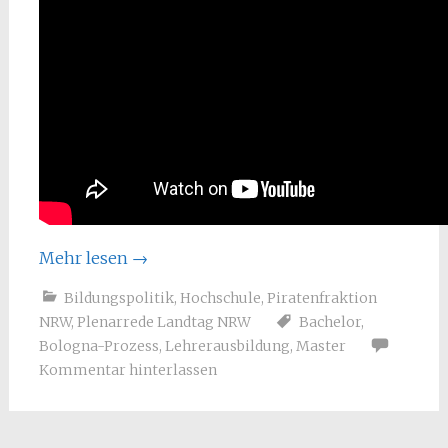
Mehr lesen
→
Bildungspolitik
,
Hochschule
,
Piratenfraktion
NRW
,
Plenarrede Landtag NRW
Bachelor
,
Bologna-Prozess
,
Lehrerausbildung
,
Master
Kommentar hinterlassen