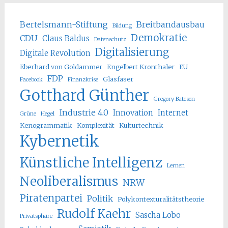
Bertelsmann-Stiftung
Breitbandausbau
Bildung
Demokratie
CDU
Claus Baldus
Datenschutz
Digitalisierung
Digitale Revolution
Eberhard von Goldammer
Engelbert Kronthaler
EU
FDP
Glasfaser
Facebook
Finanzkrise
Gotthard Günther
Gregory Bateson
Industrie 4.0
Innovation
Internet
Grüne
Hegel
Kenogrammatik
Komplexität
Kulturtechnik
Kybernetik
Künstliche Intelligenz
Lernen
Neoliberalismus
NRW
Piratenpartei
Politik
Polykontexturalitätstheorie
Rudolf Kaehr
Sascha Lobo
Privatsphäre