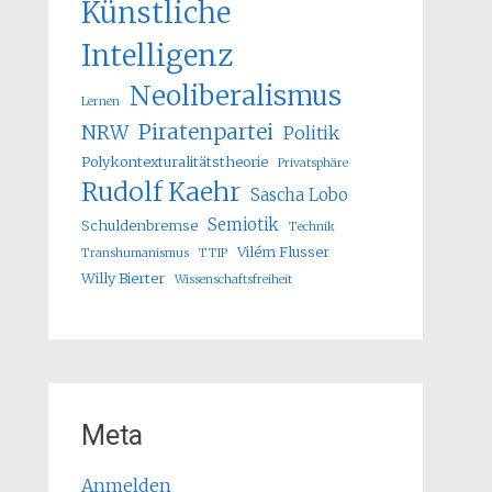
Künstliche
Intelligenz
Neoliberalismus
Lernen
Piratenpartei
NRW
Politik
Polykontexturalitätstheorie
Privatsphäre
Rudolf Kaehr
Sascha Lobo
Semiotik
Schuldenbremse
Technik
Vilém Flusser
Transhumanismus
TTIP
Willy Bierter
Wissenschaftsfreiheit
Meta
Anmelden