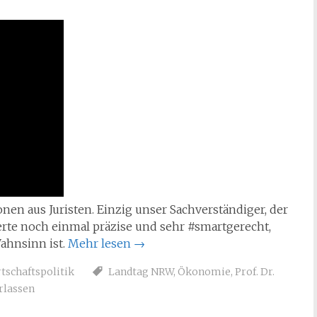
nen aus Juristen. Einzig unser Sachverständiger, der
terte noch einmal präzise und sehr #smartgerecht,
hnsinn ist.
Mehr lesen
→
tschaftspolitik
Landtag NRW
,
Ökonomie
,
Prof. Dr.
rlassen