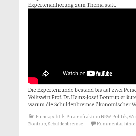
Expertenanhörung zum Thema statt.
Die Expertenrunde bestand bis auf zwei Perso
Volkswirt Prof. Dr. Heinz-Josef Bontrup erläu
warum die Schuldenbremse ökonomischer Wa
Finanzpolitik
,
Piratenfraktion NRW
,
Politik
,
Wir
Bontrup
,
Schuldenbremse
Kommentar hinte