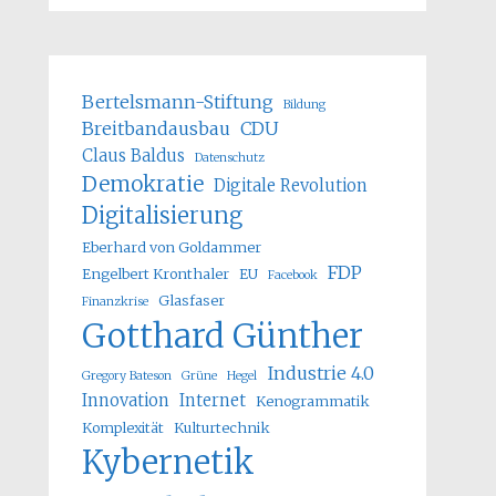
Bertelsmann-Stiftung
Bildung
Breitbandausbau
CDU
Claus Baldus
Datenschutz
Demokratie
Digitale Revolution
Digitalisierung
Eberhard von Goldammer
FDP
Engelbert Kronthaler
EU
Facebook
Glasfaser
Finanzkrise
Gotthard Günther
Industrie 4.0
Gregory Bateson
Grüne
Hegel
Innovation
Internet
Kenogrammatik
Komplexität
Kulturtechnik
Kybernetik