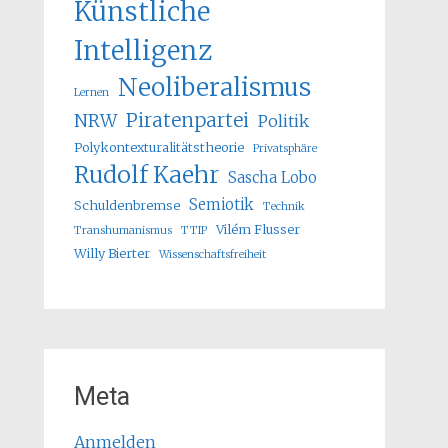
Künstliche
Intelligenz
Neoliberalismus
Lernen
Piratenpartei
NRW
Politik
Polykontexturalitätstheorie
Privatsphäre
Rudolf Kaehr
Sascha Lobo
Semiotik
Schuldenbremse
Technik
Vilém Flusser
Transhumanismus
TTIP
Willy Bierter
Wissenschaftsfreiheit
Meta
Anmelden