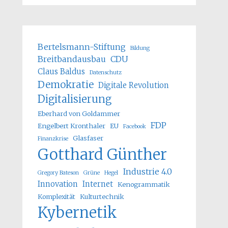
Bertelsmann-Stiftung
Bildung
Breitbandausbau
CDU
Claus Baldus
Datenschutz
Demokratie
Digitale Revolution
Digitalisierung
Eberhard von Goldammer
FDP
Engelbert Kronthaler
EU
Facebook
Glasfaser
Finanzkrise
Gotthard Günther
Industrie 4.0
Gregory Bateson
Grüne
Hegel
Innovation
Internet
Kenogrammatik
Komplexität
Kulturtechnik
Kybernetik