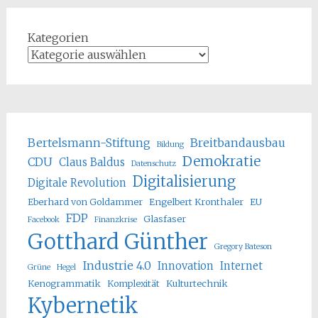
Kategorien
Bertelsmann-Stiftung
Breitbandausbau
Bildung
Demokratie
CDU
Claus Baldus
Datenschutz
Digitalisierung
Digitale Revolution
Eberhard von Goldammer
Engelbert Kronthaler
EU
FDP
Glasfaser
Facebook
Finanzkrise
Gotthard Günther
Gregory Bateson
Industrie 4.0
Innovation
Internet
Grüne
Hegel
Kenogrammatik
Komplexität
Kulturtechnik
Kybernetik