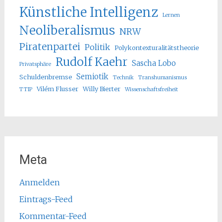
Künstliche Intelligenz
Lernen
Neoliberalismus
NRW
Piratenpartei
Politik
Polykontexturalitätstheorie
Rudolf Kaehr
Sascha Lobo
Privatsphäre
Semiotik
Schuldenbremse
Technik
Transhumanismus
Vilém Flusser
Willy Bierter
TTIP
Wissenschaftsfreiheit
Meta
Anmelden
Eintrags-Feed
Kommentar-Feed