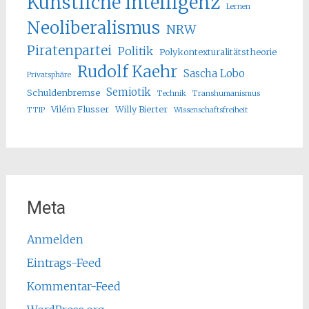
Künstliche Intelligenz
Lernen
Neoliberalismus
NRW
Piratenpartei
Politik
Polykontexturalitätstheorie
Rudolf Kaehr
Sascha Lobo
Privatsphäre
Semiotik
Schuldenbremse
Technik
Transhumanismus
Vilém Flusser
Willy Bierter
TTIP
Wissenschaftsfreiheit
Meta
Anmelden
Eintrags-Feed
Kommentar-Feed