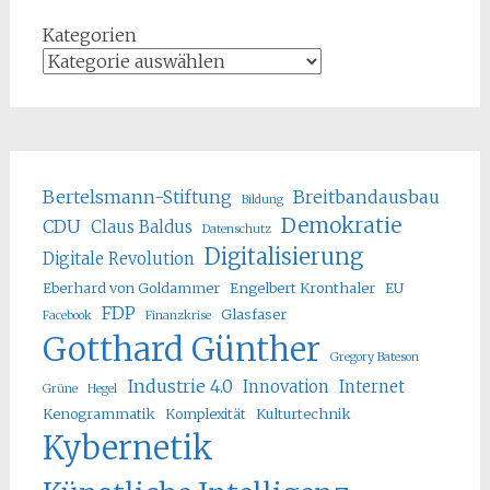
Kategorien
Bertelsmann-Stiftung
Breitbandausbau
Bildung
Demokratie
CDU
Claus Baldus
Datenschutz
Digitalisierung
Digitale Revolution
Eberhard von Goldammer
Engelbert Kronthaler
EU
FDP
Glasfaser
Facebook
Finanzkrise
Gotthard Günther
Gregory Bateson
Industrie 4.0
Innovation
Internet
Grüne
Hegel
Kenogrammatik
Komplexität
Kulturtechnik
Kybernetik