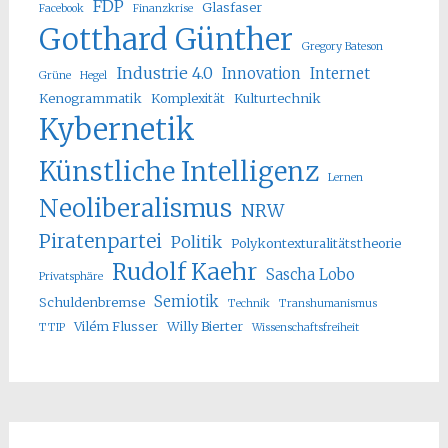
FDP
Glasfaser
Facebook
Finanzkrise
Gotthard Günther
Gregory Bateson
Industrie 4.0
Innovation
Internet
Grüne
Hegel
Kenogrammatik
Komplexität
Kulturtechnik
Kybernetik
Künstliche Intelligenz
Lernen
Neoliberalismus
NRW
Piratenpartei
Politik
Polykontexturalitätstheorie
Rudolf Kaehr
Sascha Lobo
Privatsphäre
Semiotik
Schuldenbremse
Technik
Transhumanismus
Vilém Flusser
Willy Bierter
TTIP
Wissenschaftsfreiheit