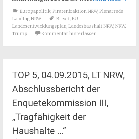
Europapolitik
,
Piratenfraktion NRW
,
Plenarrede
Landtag NRW
Brexit
,
EU
,
Landesentwicklungsplan
,
Landeshaushalt NRW
,
NRW
,
Trump
Kommentar hinterlassen
TOP 5, 04.09.2015, LT NRW,
Abschlussbericht der
Enquetekommission III,
„Tragfähigkeit der
Haushalte …“