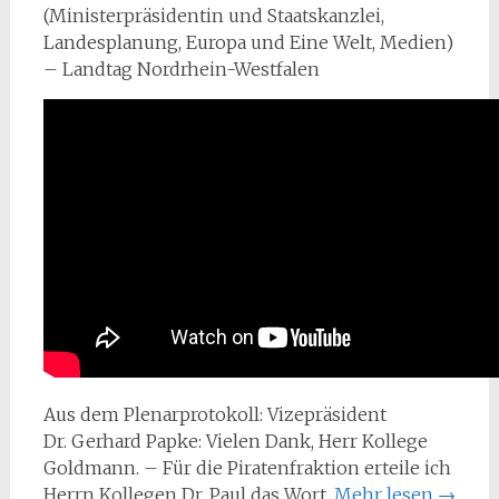
(Ministerpräsidentin und Staatskanzlei,
Landesplanung, Europa und Eine Welt, Medien)
– Landtag Nordrhein-Westfalen
Aus dem Plenarprotokoll: Vizepräsident
Dr. Gerhard Papke: Vielen Dank, Herr Kollege
Goldmann. – Für die Piratenfraktion erteile ich
Herrn Kollegen Dr. Paul das Wort.
Mehr lesen
→