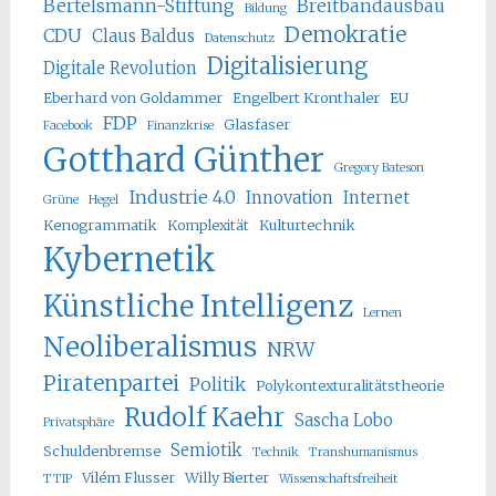
Bertelsmann-Stiftung
Breitbandausbau
Bildung
Demokratie
CDU
Claus Baldus
Datenschutz
Digitalisierung
Digitale Revolution
Eberhard von Goldammer
Engelbert Kronthaler
EU
FDP
Glasfaser
Facebook
Finanzkrise
Gotthard Günther
Gregory Bateson
Industrie 4.0
Innovation
Internet
Grüne
Hegel
Kenogrammatik
Komplexität
Kulturtechnik
Kybernetik
Künstliche Intelligenz
Lernen
Neoliberalismus
NRW
Piratenpartei
Politik
Polykontexturalitätstheorie
Rudolf Kaehr
Sascha Lobo
Privatsphäre
Semiotik
Schuldenbremse
Technik
Transhumanismus
Vilém Flusser
Willy Bierter
TTIP
Wissenschaftsfreiheit